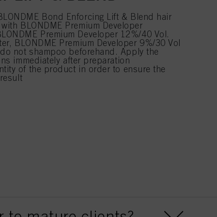
 BLONDME Bond Enforcing Lift & Blend hair
:1 with BLONDME Premium Developer
, BLONDME Premium Developer 12%/40 Vol.
ghter, BLONDME Premium Developer 9%/30 Vol
, do not shampoo beforehand. Apply the
ions immediately after preparation
ity of the product in order to ensure the
 result
r to mature clients?