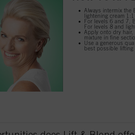
Always intermix the
lightening cream 1
For levels 6 and 7
For levels 8 and li
Apply onto dry hair
mixture in fine sect
Use a generous quant
best possible lifting
rtunities does Lift & Blend offe