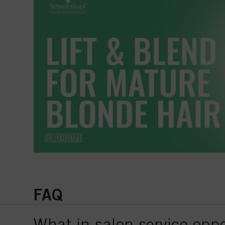
FAQ
What in-salon service oppo