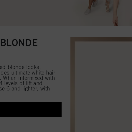
 BLONDE
ated blonde looks,
des ultimate white hair
e. When intermixed with
evels of lift and
e 6 and lighter, with