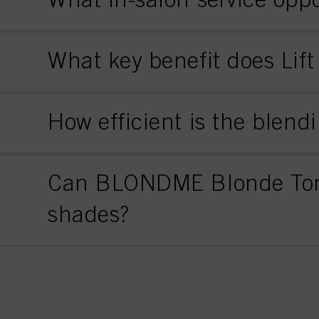
What key benefit does Lift
How efficient is the blen
Can BLONDME Blonde Toni
shades?