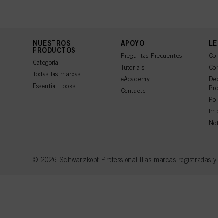
NUESTROS
APOYO
LE
PRODUCTOS
Preguntas Frecuentes
Con
Categoría
Tutorials
Con
Todas las marcas
eAcademy
Dec
Essential Looks
Pro
Contacto
Pol
Imp
Not
© 2026 Schwarzkopf Professional |Las marcas registradas y la