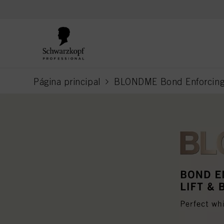
text.skipToContent
text.skipToNavigation
Página principal
BLONDME Bond Enforcing L
current page