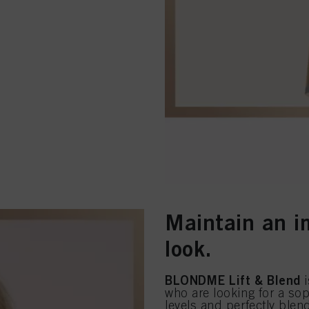
Maintain an i
look.
BLONDME Lift & Blend
i
who are looking for a sop
levels and perfectly blend