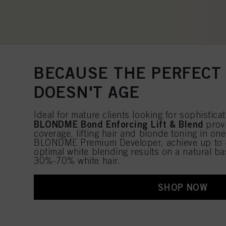
BECAUSE THE PERFECT
DOESN'T AGE
Ideal for mature clients looking for sophistic
BLONDME Bond Enforcing Lift & Blend
provi
coverage, lifting hair and blonde toning in on
BLONDME Premium Developer, achieve up to 4 l
optimal white blending results on a natural bas
30%-70% white hair.
SHOP NOW