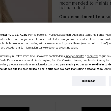
recommended to maintain 
helmet effect.
Our commitment to a sus
With sustainability at he
committed to taking furt
footprint.
enkel AG & Co. KGaA,
Henkeltrasse 67, 40589 Duesseldorf, Alemania (conjuntamente "Henke
ales sobre usted conjuntamente como controladores conjuntos, especialmente sobre su uso de e
BLONDME Lift & Blend pac
diante la colocación de cookies, así como otras tecnologías similares (en conjunto "cookies") e
nar / acceder a más información como se describe a continuación.
Tube
•
- 100% recycled 
nosotros y nuestros socios (incluidos como controladores
independientes
o
conjuntos
según se 
Cap
•
- 100% recycled pl
n de Datos vinculada en el pie de página, Sección "Cookies, píxeles, huellas dactilares y tecn
Folding Box
•
- min 93% 
okies y procesaremos datos relacionados con usted para
medir y optimizar el rendimiento de
nalidades que mejoren su uso de este sitio web y/o para marketing personalizado
. Anal
 interacciones comerciales con nosotros (respectivamente de la empresa para la que trabaja) y, 
 en línea es de uso exclusivo p
s de nuestros productos en sitios web de terceros, mantendremos nuestra información sobre e
Rechazar
iduales sobre usted que podrán enriquecerse con datos obtenidos de terceros y otros sitios web.
personalizado, en particular para mostrarle anuncios que puedan interesarle (basados, por e
profesionales.
itio web y en otros medios (de terceros) a través de los dispositivos asignados a usted o a su fam
s campañas publicitarias.
ormación sobre el tratamiento de sus datos en nuestra Declaración de Protección de Datos e
s, píxeles, huellas dactilares y tecnologías similares"). Puede retirar su consentimiento en 