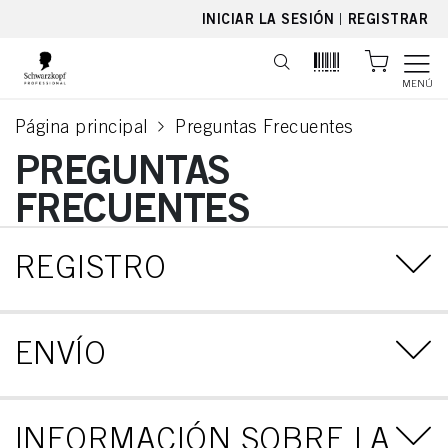
text.skipToContent
text.skipToNavigation
INICIAR LA SESIÓN
|
REGISTRAR
MENÚ
Página principal
Preguntas Frecuentes
current page
PREGUNTAS
FRECUENTES
REGISTRO
ENVÍO
INFORMACIÓN SOBRE LA