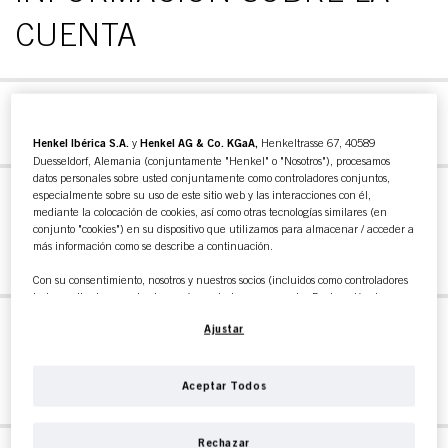
CUENTA
PEDIDOS EN LÍNEA
Henkel Ibérica S.A.
y
Henkel AG & Co. KGaA,
Henkeltrasse 67, 40589
Duesseldorf, Alemania (conjuntamente "Henkel" o "Nosotros"), procesamos
datos personales sobre usted conjuntamente como controladores conjuntos,
especialmente sobre su uso de este sitio web y las interacciones con él,
ASPECTOS TÉCNICOS /
mediante la colocación de cookies, así como otras tecnologías similares (en
conjunto "cookies") en su dispositivo que utilizamos para almacenar / acceder a
DISPOSITIVOS
más información como se describe a continuación.
Con su consentimiento, nosotros y nuestros socios (incluidos como controladores
independientes
o
conjuntos
según se designa en nuestra Declaración de
Protección de Datos vinculada en el pie de página, Sección "Cookies, píxeles,
TIENDA PROFESIONAL
Ajustar
huellas dactilares y tecnologías similares") también utilizaremos cookies y
procesaremos datos relacionados con usted para
medir y optimizar el
rendimiento de este sitio web, para proporcionarle funcionalidades que
ONLINE
mejoren su uso de este sitio web y/o para marketing personalizado
.
Aceptar Todos
Analizaremos su uso de este sitio web, así como sus interacciones comerciales
con nosotros (respectivamente de la empresa para la que trabaja) y, sobre esa
base, rastrearemos sus compras de nuestros productos en sitios web de terceros,
Rechazar