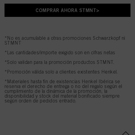
Si hace clic en "Ajustar" puede encontrar más información sobre el
COMPRAR AHORA STMNT>
tratamiento de sus datos / el uso de cookies y permitirlas para uno o más de
los fines mencionados anteriormente. Al hacer clic en "Aceptar todo", usted
acepta el uso de cookies, así como el tratamiento de sus datos personales
para todos los fines antes mencionados. Si hace clic en "Rechazar", soólo se
utilizarán las cookies que sean técnicamente necesarias para proporcionarle
este sitio web .
*No es acumulable a otras promociones Schwarzkopf ni
STMNT
*Las cantidades/importe exigido son en cifras netas
*Solo validan para la promoción productos STMNT.
*Promoción válida solo a clientes existentes Henkel.
*Materiales hasta fin de existencias Henkel Ibérica se
reserva el derecho de entrega o no del regalo según el
cumplimiento de la dinámica de la promoción, la
disponibilidad y stock del material bonificado siempre
según orden de pedidos entrado.