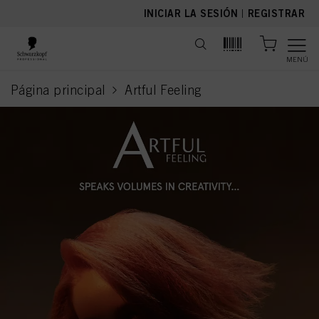
text.skipToContent
text.skipToNavigation
INICIAR LA SESIÓN
|
REGISTRAR
MENÚ
Página principal
Artful Feeling
current page