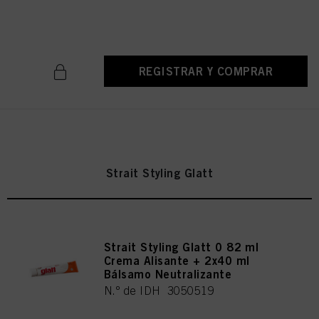
acepta el uso de cookies, así como el tratamiento de sus datos personales
N.º de IDH 3050525
para todos los fines antes mencionados. Si hace clic en "Rechazar", soólo se
utilizarán las cookies que sean técnicamente necesarias para proporcionarle
este sitio web .
REGISTRAR Y COMPRAR
Strait Styling Glatt
Strait Styling Glatt 0 82 ml
Crema Alisante + 2x40 ml
Bálsamo Neutralizante
N.º de IDH 3050519