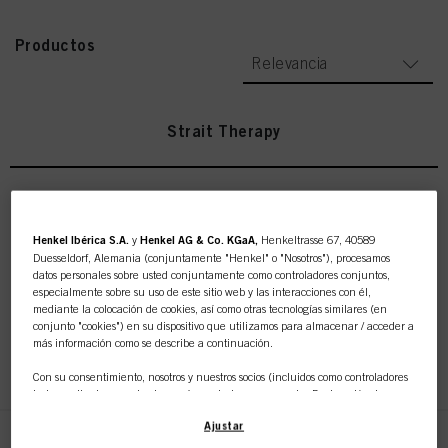
Productos
Relevancia
Strait Therapy
Strait Therapy Leche
Henkel Ibérica S.A.
y
Henkel AG & Co. KGaA,
Henkeltrasse 67, 40589
Neutralizante 1000 ml
Duesseldorf, Alemania (conjuntamente "Henkel" o "Nosotros"), procesamos
datos personales sobre usted conjuntamente como controladores conjuntos,
N.º de IDH 2971281
especialmente sobre su uso de este sitio web y las interacciones con él,
mediante la colocación de cookies, así como otras tecnologías similares (en
conjunto "cookies") en su dispositivo que utilizamos para almacenar / acceder a
más información como se describe a continuación.
REGISTRAR Y COMPRAR
Con su consentimiento, nosotros y nuestros socios (incluidos como controladores
independientes
o
conjuntos
según se designa en nuestra Declaración de
Protección de Datos vinculada en el pie de página, Sección "Cookies, píxeles,
Ajustar
huellas dactilares y tecnologías similares") también utilizaremos cookies y
procesaremos datos relacionados con usted para
medir y optimizar el