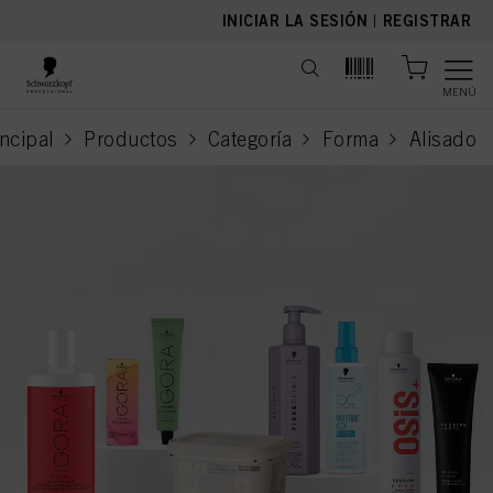
text.skipToContent
text.skipToNavigation
INICIAR LA SESIÓN
|
REGISTRAR
MENÚ
ncipal
Productos
Categoría
Forma
Alisado