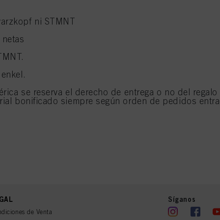
warzkopf ni STMNT
 netas
STMNT.
Henkel.
bérica se reserva el derecho de entrega o no del regal
erial bonificado siempre según orden de pedidos entr
GAL
Síganos
diciones de Venta