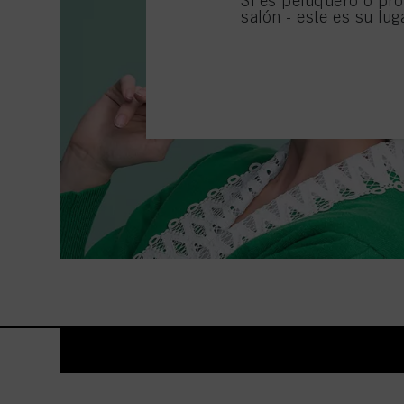
Si es peluquero o pro
Puede encontrar más inf
salón - este es su lug
página (Sección "Cookie
efecto para el futuro d
más información con res
detallada sobre cada co
Si hace clic en "Ajusta
de los fines mencionado
personales para todos l
necesarias para proporc