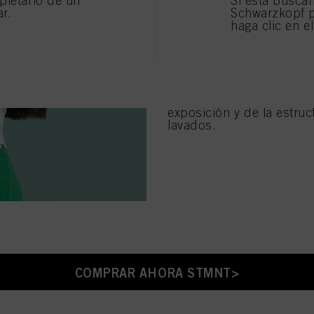
pietario de un
Si está busca
ormación sobre el tratamiento de sus datos en nuestra Declaración de Protección de Datos e
ar.
Schwarzkopf p
s, píxeles, huellas dactilares y tecnologías similares"). Puede retirar su consentimiento en 
CÓMO:
Entremezcla la Ma
haga clic en e
esactivando las cookies en nuestro sitio web en "Configuración de cookies" vinculado en el pi
con la Mascarilla Bondin
pecto a las cookies utilizadas en este sitio web, especialmente su período de almacenamiento
uniforme sobre cabello p
okie disponible haciendo clic en "ajustar" a continuación".
TIEMPO DE EXPOSICIÓ
r" puede encontrar más información sobre el tratamiento de sus datos / el uso de cookies y p
s anteriormente. Al hacer clic en "Aceptar todo", usted acepta el uso de cookies, así como e
DURABILIDAD:
Dependien
os fines antes mencionados. Si hace clic en "Rechazar", soólo se utilizarán las cookies qu
exposición y de la estruc
ionarle este sitio web .
lavados.
COMPRAR AHORA STMNT>