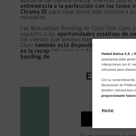
aplicarse de manera directa, mientras que el
entremezcla a la perfección con los tonos i
Chroma ID
para crear tonos más oscuros y pu
rebajados.
Las Mascarillas Bonding de Color Gris Claro 
oportunidades creativas de co
espectro a las
los clientes que desean mantener su nuevo col
también está disponible en un format
Claro
en la recepción para que tus clientes se lle
Henkel Ibérica S.A.
y
H
bonding de color a casa.
procesamos datos person
interacciones con él, me
utilizamos para almace
Esta tienda
Con su consentimiento, 
Declaración de Protecció
también utilizaremos co
proporcionarle funcio
sitio web, así como sus
rastrearemos sus compra
Ajustar
crearemos perfiles indiv
con fines de marketing 
SOY UN PROF
identificados) en este s
optimizar el éxito de la