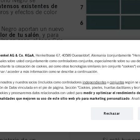
 Tono Negro se
ntensos existentes de
ros y efectos de color
y Negro aportan un nuevo
lor de tu salón
, y para
or en casa, el tono Gris
o adecuado para colocar
ven su mascarilla
enkel AG & Co. KGaA,
Henkeltrasse 67, 40589 Duesseldorf, Alemania (conjuntamente "Henke
ales sobre usted conjuntamente como controladores conjuntos, especialmente sobre su uso de e
diante la colocación de cookies, así como otras tecnologías similares (en conjunto "cookies") e
nar / acceder a más información como se describe a continuación.
 en línea es de uso exclusivo p
nosotros y nuestros socios (incluidos como controladores
independientes
o
conjuntos
según se 
n de Datos vinculada en el pie de página, Sección "Cookies, píxeles, huellas dactilares y tecn
profesionales.
MASCARILLA
okies y procesaremos datos relacionados con usted para
medir y optimizar el rendimiento de
nalidades que mejoren su uso de este sitio web y/o para marketing personalizado
. Anal
NEGRO
 interacciones comerciales con nosotros (respectivamente de la empresa para la que trabaja) y, 
s de nuestros productos en sitios web de terceros, mantendremos nuestra información sobre e
Rechazar
iduales sobre usted que podrán enriquecerse con datos obtenidos de terceros y otros sitios web.
personalizado, en particular para mostrarle anuncios que puedan interesarle (basados, por e
QUÉ:
Usar para bajar la 
ESIONAL
SOY 
itio web y en otros medios (de terceros) a través de los dispositivos asignados a usted o a su fam
los tonos de las Mascaril
s campañas publicitarias.
Amarillo) de Chroma ID p
mate.