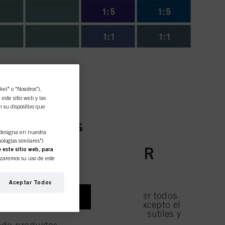
l" o "Nosotros"),
ste sitio web y las
n su dispositivo que
ara clientes
designa en nuestra
ologías similares")
 BONDING DE COLOR
 este sitio web, para
izaremos su uso de este
sobre esa base,
ntidades comerciales y
Aceptar Todos
 Utilizamos estos perfiles
jemplo, en sus intereses
intensidad y el brillo. Para oscurecer todos
CONSUMIDOR
ilia, así como para medir y
las Bonding de Color Intensivas (excepto el
ara conseguir direcciones de color sutiles y