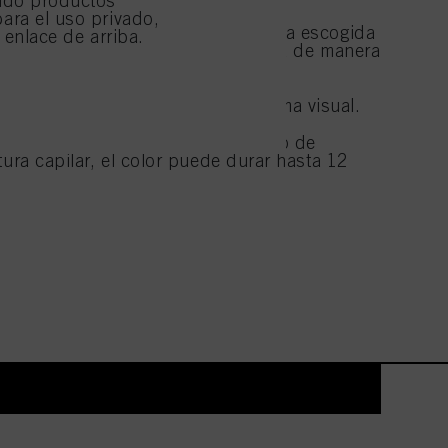
ndo productos
nlazada en el pie de
ara el uso privado,
cualquier momento con
scarilla Bonding de Color Intensiva escogida
l enlace de arriba.
e de página. Para obtener
g de Color Negro y aplica la mezcla de manera
, consulte la información
relavado y secado con toalla.
N:
Hasta 20 minutos. Vigilar de forma visual.
ermitirlas para uno o más
l tratamiento de sus datos
do del tono escogido, del tiempo de
e sean técnicamente
tura capilar, el color puede durar hasta 12