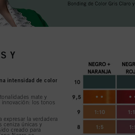
S Y
na intensidad de color
 tonalidades mate y
 innovación: los tonos
a expresar la verdadera
s ceniza únicas y
 sido creado para