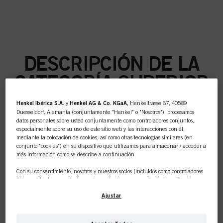
DESCRIPCIÓN DE LA
CATEGORÍA SUPERIOR
Henkel Ibérica S.A.
y
Henkel AG & Co. KGaA,
Henkeltrasse 67, 40589
Duesseldorf, Alemania (conjuntamente "Henkel" o "Nosotros"), procesamos
datos personales sobre usted conjuntamente como controladores conjuntos,
especialmente sobre su uso de este sitio web y las interacciones con él,
COLOR
mediante la colocación de cookies, así como otras tecnologías similares (en
conjunto "cookies") en su dispositivo que utilizamos para almacenar / acceder a
más información como se describe a continuación.
Con su consentimiento, nosotros y nuestros socios (incluidos como controladores
independientes
o
conjuntos
según se designa en nuestra Declaración de
CUIDADO
Protección de Datos vinculada en el pie de página, Sección "Cookies, píxeles,
Ajustar
huellas dactilares y tecnologías similares") también utilizaremos cookies y
procesaremos datos relacionados con usted para
medir y optimizar el
rendimiento de este sitio web, para proporcionarle funcionalidades que
mejoren su uso de este sitio web y/o para marketing personalizado
.