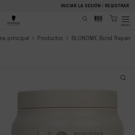
text.skipToContent
text.skipToNavigation
INICIAR LA SESIÓN
|
REGISTRAR
MENÚ
na principal
Productos
BLONDME Bond Repair
current page