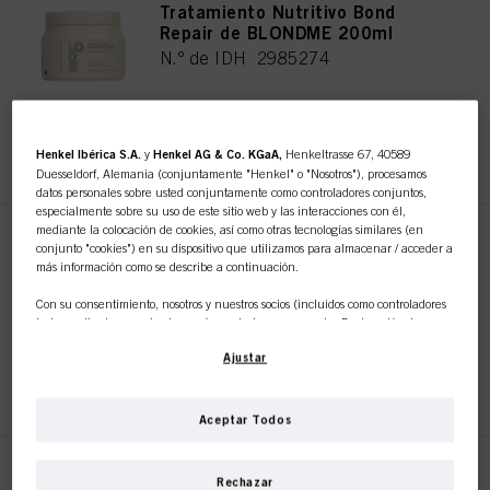
Tratamiento Nutritivo Bond
Repair de BLONDME 200ml
N.º de IDH 2985274
REGISTRAR Y COMPRAR
Henkel Ibérica S.A.
y
Henkel AG & Co. KGaA,
Henkeltrasse 67, 40589
Duesseldorf, Alemania (conjuntamente "Henkel" o "Nosotros"), procesamos
datos personales sobre usted conjuntamente como controladores conjuntos,
especialmente sobre su uso de este sitio web y las interacciones con él,
mediante la colocación de cookies, así como otras tecnologías similares (en
Tratamiento Nutritivo Bond
conjunto "cookies") en su dispositivo que utilizamos para almacenar / acceder a
Repair de BLONDME 500ml
más información como se describe a continuación.
N.º de IDH 2985300
Con su consentimiento, nosotros y nuestros socios (incluidos como controladores
independientes
o
conjuntos
según se designa en nuestra Declaración de
Protección de Datos vinculada en el pie de página, Sección "Cookies, píxeles,
Ajustar
huellas dactilares y tecnologías similares") también utilizaremos cookies y
REGISTRAR Y COMPRAR
procesaremos datos relacionados con usted para
medir y optimizar el
rendimiento de este sitio web, para proporcionarle funcionalidades que
mejoren su uso de este sitio web y/o para marketing personalizado
.
Aceptar Todos
Analizaremos su uso de este sitio web, así como sus interacciones comerciales
con nosotros (respectivamente de la empresa para la que trabaja) y, sobre esa
base, rastrearemos sus compras de nuestros productos en sitios web de terceros,
Champú Iluminador Bond
Rechazar