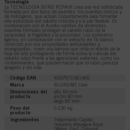
Tecnología
La TECNOLOGÍA BOND REPAIR crea una red sofisticada
formada por dos tipos de puentes: los puentes iónicos y
de hidrógeno, que actúan conjuntamente para fomentar
una estructura del cabello robusta y a la par flexible. En
combinación con el Aceite nutritivo de almendras,
nuestras fórmulas protegen el cabello rubio de la
sequedad, la fragilidad y la porosidad. Los polímeros
ligeros, en combinación con el extracto de Té blanco,
conocido por sus propiedades antioxidantes y
energizantes, crean una barrera que imita el efecto de la
hoja de loto protegiendo de forma activa la cutícula del
cabello rubio frente a las agresiones externas, como los
contaminantes, que pueden hacer que el rubio parezca
apagado y sin vida.
Código EAN
4067971081465
Marca
BLONDME Care
Dimensiones del
alto 64 mm
producto
ancho 80 mm
largo 80 mm
Peso del
0.230 kg
producto
Ingredientes
Tratamiento Capilar,
requiere enjuague:Aqua
(Water, Eau), Cetearyl