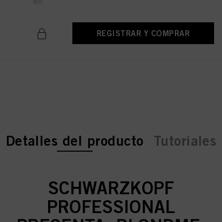
REGISTRAR Y COMPRAR
current tab:
current tab:
Detalles del producto
Tutoriales
SCHWARZKOPF
PROFESSIONAL