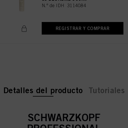
N.º de IDH 3114084
REGISTRAR Y COMPRAR
current tab:
current tab:
Detalles del producto
Tutoriales
SCHWARZKOPF