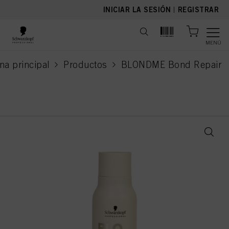
text.skipToContent
text.skipToNavigation
INICIAR LA SESIÓN
|
REGISTRAR
MENÚ
na principal
Productos
BLONDME Bond Repair
current page