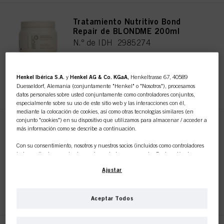
Tratamiento Nutritivo Bond
Repair de BLONDME 200ml
N.º de IDH 2985274
Henkel Ibérica S.A.
y
Henkel AG & Co. KGaA,
Henkeltrasse 67, 40589
REGISTRAR Y COMPRAR
Duesseldorf, Alemania (conjuntamente "Henkel" o "Nosotros"), procesamos
datos personales sobre usted conjuntamente como controladores conjuntos,
especialmente sobre su uso de este sitio web y las interacciones con él,
mediante la colocación de cookies, así como otras tecnologías similares (en
conjunto "cookies") en su dispositivo que utilizamos para almacenar / acceder a
Tratamiento Nutritivo Bond
más información como se describe a continuación.
Repair de BLONDME 500ml
Con su consentimiento, nosotros y nuestros socios (incluidos como controladores
N.º de IDH 2985300
independientes
o
conjuntos
según se designa en nuestra Declaración de
Protección de Datos vinculada en el pie de página, Sección "Cookies, píxeles,
Ajustar
huellas dactilares y tecnologías similares") también utilizaremos cookies y
procesaremos datos relacionados con usted para
medir y optimizar el
REGISTRAR Y COMPRAR
rendimiento de este sitio web, para proporcionarle funcionalidades que
mejoren su uso de este sitio web y/o para marketing personalizado
.
Aceptar Todos
Analizaremos su uso de este sitio web, así como sus interacciones comerciales
con nosotros (respectivamente de la empresa para la que trabaja) y, sobre esa
base, rastrearemos sus compras de nuestros productos en sitios web de terceros,