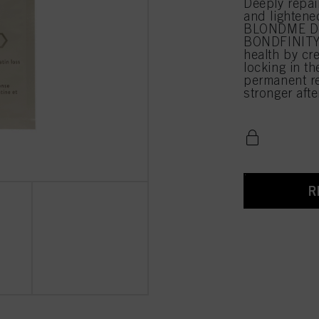
Deeply repai
and lightene
BLONDME De
BONDFINITY 
health by cr
locking in th
permanent rep
stronger afte
R