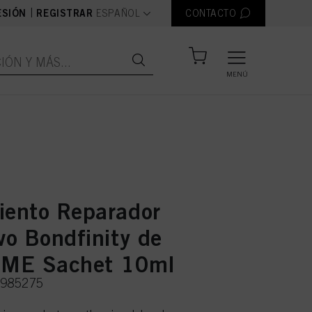
text.language
|
ESIÓN
REGISTRAR
ESPAÑOL
CONTACTO
MENÚ
iento Reparador
vo Bondfinity de
ME Sachet 10ml
2985275