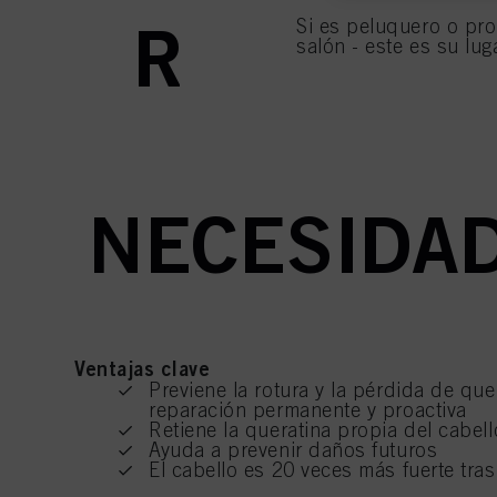
RUBIO, C
Si es peluquero o pro
Puede encontrar más inf
salón - este es su lug
página (Sección "Cookie
efecto para el futuro d
más información con res
detallada sobre cada co
ESPEC
Si hace clic en "Ajusta
de los fines mencionado
personales para todos l
necesarias para proporc
NECESIDAD
Ventajas clave
Previene la rotura y la pérdida de que
reparación permanente y proactiva
Retiene la queratina propia del cabell
Ayuda a prevenir daños futuros
El cabello es 20 veces más fuerte tra