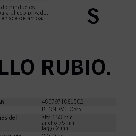
ACIÓN MÁS
ndo productos
nlazada en el pie de
ara el uso privado,
cualquier momento con
l enlace de arriba.
e de página. Para obtener
, consulte la información
RA LAS
ermitirlas para uno o más
l tratamiento de sus datos
e sean técnicamente
LLO RUBIO.
AN
4067971081502
BLONDME Care
es del
alto 150 mm
ancho 75 mm
largo 2 mm