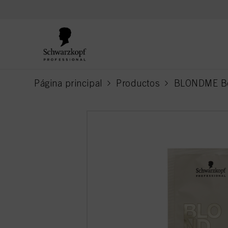
text.skipToContent
text.skipToNavigation
Página principal
Productos
BLONDME Bo
current page