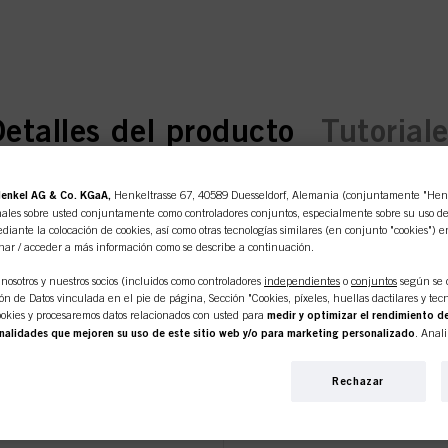
urrent tab:
urrent tab:
etalles del producto
Tutorial
enkel AG & Co. KGaA,
Henkeltrasse 67, 40589 Duesseldorf, Alemania (conjuntamente "Henke
ZKOPF PROFE
ales sobre usted conjuntamente como controladores conjuntos, especialmente sobre su uso de e
diante la colocación de cookies, así como otras tecnologías similares (en conjunto "cookies") e
nar / acceder a más información como se describe a continuación.
 en línea es de uso exclusivo p
nosotros y nuestros socios (incluidos como controladores
independientes
o
conjuntos
según se 
ENTA: BLONDM
n de Datos vinculada en el pie de página, Sección "Cookies, píxeles, huellas dactilares y tecn
profesionales.
okies y procesaremos datos relacionados con usted para
medir y optimizar el rendimiento de
nalidades que mejoren su uso de este sitio web y/o para marketing personalizado
. Anal
 interacciones comerciales con nosotros (respectivamente de la empresa para la que trabaja) y, 
s de nuestros productos en sitios web de terceros, mantendremos nuestra información sobre e
TE EN EL CUI
Rechazar
iduales sobre usted que podrán enriquecerse con datos obtenidos de terceros y otros sitios web.
personalizado, en particular para mostrarle anuncios que puedan interesarle (basados, por e
ESIONAL
SOY 
itio web y en otros medios (de terceros) a través de los dispositivos asignados a usted o a su fam
s campañas publicitarias.