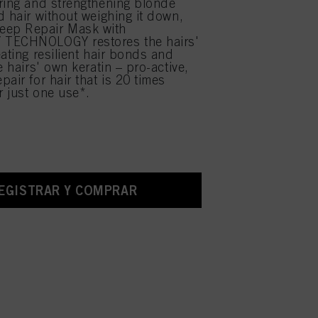
ring and strengthening blonde
d hair without weighing it down,
ep Repair Mask with
TECHNOLOGY restores the hairs'
eating resilient hair bonds and
e hairs' own keratin – pro-active,
air for hair that is 20 times
r just one use*.
EGISTRAR Y COMPRAR