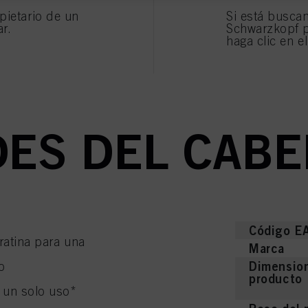
ON LA REPAR
pietario de un
Si está busca
ormación sobre el tratamiento de sus datos en nuestra Declaración de Protección de Datos e
ar.
Schwarzkopf p
s, píxeles, huellas dactilares y tecnologías similares"). Puede retirar su consentimiento en 
haga clic en e
esactivando las cookies en nuestro sitio web en "Configuración de cookies" vinculado en el pi
pecto a las cookies utilizadas en este sitio web, especialmente su período de almacenamiento
okie disponible haciendo clic en "ajustar" a continuación".
IALIZADA PA
r" puede encontrar más información sobre el tratamiento de sus datos / el uso de cookies y p
s anteriormente. Al hacer clic en "Aceptar todo", usted acepta el uso de cookies, así como e
os fines antes mencionados. Si hace clic en "Rechazar", soólo se utilizarán las cookies qu
ionarle este sitio web .
ES DEL CABE
Código E
ratina para una
Marca
Dimension
o
producto
s un solo uso*