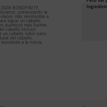
Peso del 
Ingredien
NOLOGÍA BONDFINITY,
licados, preservando la
enlaces más resistentes e
ra lograr un cabello
ces químicos más fuertes
del cabello incluso
e un cabello rubio sano.
ural del cabello,
resistente a la rotura.