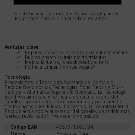
"Cookies, píxeles, huellas dactilares y tecnologías similares"). Puede retirar su
RESCUE+: FORMULADO
consentimiento en cualquier momento con efecto para el futuro desactivando
las cookies en nuestro sitio web en "Configuración de cookies" vinculado en el
Si está buscando productos Schwarzkopf para el
PARA CABELLO DAÑADO.
pie de página. Para obtener más información con respecto a las cookies
uso privado, haga clic en el enlace de arriba.
utilizadas en este sitio web, especialmente su período de almacenamiento,
consulte la información detallada sobre cada cookie disponible haciendo clic
en "ajustar" a continuación".
Si hace clic en "Ajustar" puede encontrar más información sobre el
Ventajas clave
tratamiento de sus datos / el uso de cookies y permitirlas para uno o más de
Reparación sobre la marcha para cabello dañado
los fines mencionados anteriormente. Al hacer clic en "Aceptar todo", usted
Dúo de champú y tratamiento tratantes
acepta el uso de cookies, así como el tratamiento de sus datos personales
Mejora la fuerza, la elasticidad y el brillo
para todos los fines antes mencionados. Si hace clic en "Rechazar", soólo se
Fórmula Limpia: Fórmula vegana*
utilizarán las cookies que sean técnicamente necesarias para proporcionarle
este sitio web .
Tecnología
Presentamos la Tecnología Avanzada del Complejo
Peptide Bond con las Tecnologías Bond Repair y Multi-
Peptide + Alternativa Vegana a la Queratina. La Tecnología
Bond Repair repara y fortifica la estructura interna del
cabello, reparando los daños existentes y protegiendo
frente a agresiones futuras. En cambio, la Tecnología Multi-
Peptide actúa sobre el exterior del cabello, dejándolo más
fuerte y revitalizado*. *vs cabello no tratado.
Código EAN
4067971163734
Marca
Bonacure Core