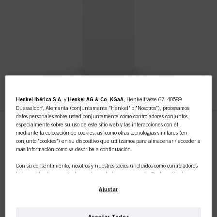
Henkel Ibérica S.A.
y
Henkel AG & Co. KGaA,
Henkeltrasse 67, 40589
Duesseldorf, Alemania (conjuntamente "Henkel" o "Nosotros"), procesamos
datos personales sobre usted conjuntamente como controladores conjuntos,
especialmente sobre su uso de este sitio web y las interacciones con él,
mediante la colocación de cookies, así como otras tecnologías similares (en
Esta tienda en línea es de
Without Variant
conjunto "cookies") en su dispositivo que utilizamos para almacenar / acceder a
más información como se describe a continuación.
N.º de IDH 2829193
uso exclusivo para clientes
Con su consentimiento, nosotros y nuestros socios (incluidos como controladores
independientes
o
conjuntos
según se designa en nuestra Declaración de
profesionales.
Protección de Datos vinculada en el pie de página, Sección "Cookies, píxeles,
Ajustar
huellas dactilares y tecnologías similares") también utilizaremos cookies y
procesaremos datos relacionados con usted para
medir y optimizar el
rendimiento de este sitio web, para proporcionarle funcionalidades que
mejoren su uso de este sitio web y/o para marketing personalizado
.
Aceptar Todos