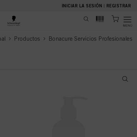
text.skipToContent
text.skipToNavigation
INICIAR LA SESIÓN
|
REGISTRAR
MENÚ
pal
Productos
Bonacure Servicios Profesionales
current page