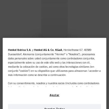
Henkel Ibérica S.A.
y
Henkel AG & Co. KGaA,
Henkeltrasse 67, 40589
Duesseldorf, Alemania (conjuntamente "Henkel" o "Nosotros"), procesamos
datos personales sobre usted conjuntamente como controladores conjuntos,
especialmente sobre su uso de este sitio web y las interacciones con él,
mediante la colocación de cookies, así como otras tecnologías similares (en
Esta tienda en línea es de
Without Variant
conjunto "cookies") en su dispositivo que utilizamos para almacenar / acceder a
más información como se describe a continuación.
N.º de IDH 2829394
uso exclusivo para clientes
Con su consentimiento, nosotros y nuestros socios (incluidos como controladores
independientes
o
conjuntos
según se designa en nuestra Declaración de
profesionales.
Protección de Datos vinculada en el pie de página, Sección "Cookies, píxeles,
Ajustar
huellas dactilares y tecnologías similares") también utilizaremos cookies y
procesaremos datos relacionados con usted para
medir y optimizar el
rendimiento de este sitio web, para proporcionarle funcionalidades que
mejoren su uso de este sitio web y/o para marketing personalizado
.
Aceptar Todos