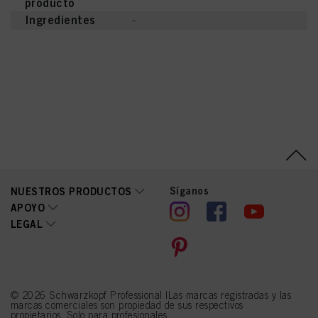
producto
utilizarán las cookies que sean técnicamente necesarias para proporcionarle
Ingredientes
-
este sitio web .
Síganos
NUESTROS PRODUCTOS
APOYO
LEGAL
© 2026 Schwarzkopf Professional |Las marcas registradas y las
marcas comerciales son propiedad de sus respectivos
propietarios. Solo para profesionales.