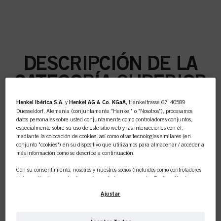
DESCRIPCIÓN DE LA
CATEGORÍA SUPERIOR
Henkel Ibérica S.A.
y
Henkel AG & Co. KGaA,
Henkeltrasse 67, 40589
Duesseldorf, Alemania (conjuntamente "Henkel" o "Nosotros"), procesamos
datos personales sobre usted conjuntamente como controladores conjuntos,
especialmente sobre su uso de este sitio web y las interacciones con él,
COLOR
mediante la colocación de cookies, así como otras tecnologías similares (en
conjunto "cookies") en su dispositivo que utilizamos para almacenar / acceder a
más información como se describe a continuación.
Con su consentimiento, nosotros y nuestros socios (incluidos como controladores
independientes
o
conjuntos
según se designa en nuestra Declaración de
CUIDADO
Protección de Datos vinculada en el pie de página, Sección "Cookies, píxeles,
Ajustar
huellas dactilares y tecnologías similares") también utilizaremos cookies y
procesaremos datos relacionados con usted para
medir y optimizar el
rendimiento de este sitio web, para proporcionarle funcionalidades que
mejoren su uso de este sitio web y/o para marketing personalizado
.