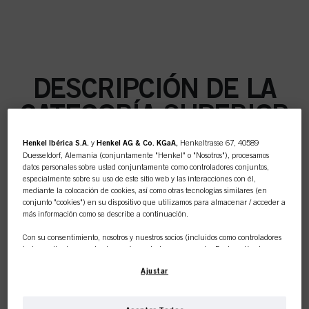
DESCRIPCIÓN DE LA
CATEGORÍA SUPERIOR
Henkel Ibérica S.A.
y
Henkel AG & Co. KGaA,
Henkeltrasse 67, 40589
Duesseldorf, Alemania (conjuntamente "Henkel" o "Nosotros"), procesamos
datos personales sobre usted conjuntamente como controladores conjuntos,
especialmente sobre su uso de este sitio web y las interacciones con él,
COLOR
mediante la colocación de cookies, así como otras tecnologías similares (en
conjunto "cookies") en su dispositivo que utilizamos para almacenar / acceder a
más información como se describe a continuación.
Con su consentimiento, nosotros y nuestros socios (incluidos como controladores
independientes
o
conjuntos
según se designa en nuestra Declaración de
CUIDADO
Protección de Datos vinculada en el pie de página, Sección "Cookies, píxeles,
Ajustar
huellas dactilares y tecnologías similares") también utilizaremos cookies y
procesaremos datos relacionados con usted para
medir y optimizar el
rendimiento de este sitio web, para proporcionarle funcionalidades que
mejoren su uso de este sitio web y/o para marketing personalizado
.