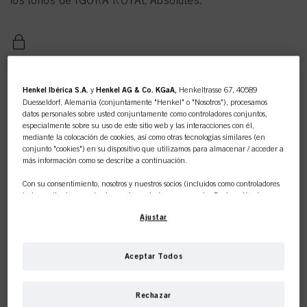
los tonos de IGORA ROYAL Absolutes.
REGISTRAR Y COMPRAR
Henkel Ibérica S.A.
y
Henkel AG & Co. KGaA,
Henkeltrasse 67, 40589
Duesseldorf, Alemania (conjuntamente "Henkel" o "Nosotros"), procesamos
datos personales sobre usted conjuntamente como controladores conjuntos,
especialmente sobre su uso de este sitio web y las interacciones con él,
mediante la colocación de cookies, así como otras tecnologías similares (en
conjunto "cookies") en su dispositivo que utilizamos para almacenar / acceder a
más información como se describe a continuación.
Con su consentimiento, nosotros y nuestros socios (incluidos como controladores
independientes
o
conjuntos
según se designa en nuestra Declaración de
Protección de Datos vinculada en el pie de página, Sección "Cookies, píxeles,
Esta tienda en línea es de
Ajustar
huellas dactilares y tecnologías similares") también utilizaremos cookies y
procesaremos datos relacionados con usted para
medir y optimizar el
uso exclusivo para clientes
current tab:
current tab:
Detalles del producto
Tutoriales
rendimiento de este sitio web, para proporcionarle funcionalidades que
mejoren su uso de este sitio web y/o para marketing personalizado
.
Aceptar Todos
profesionales.
Analizaremos su uso de este sitio web, así como sus interacciones comerciales
con nosotros (respectivamente de la empresa para la que trabaja) y, sobre esa
base, rastrearemos sus compras de nuestros productos en sitios web de terceros,
Rechazar
mantendremos nuestra información sobre entidades comerciales y crearemos