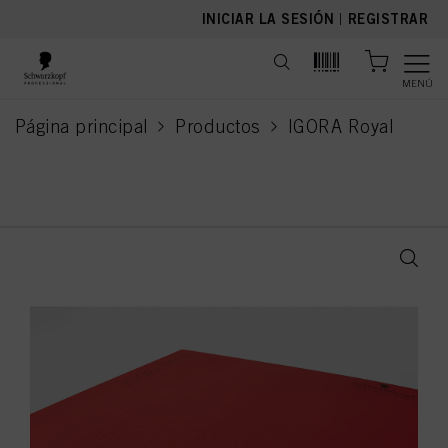
text.skipToContent
text.skipToNavigation
INICIAR LA SESIÓN
|
REGISTRAR
MENÚ
Página principal
Productos
IGORA Royal
current page