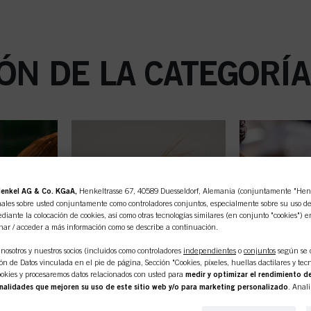
ÓN DE LA CATEGORÍ
enkel AG & Co. KGaA,
Henkeltrasse 67, 40589 Duesseldorf, Alemania (conjuntamente "Henke
ales sobre usted conjuntamente como controladores conjuntos, especialmente sobre su uso de e
diante la colocación de cookies, así como otras tecnologías similares (en conjunto "cookies") e
nar / acceder a más información como se describe a continuación.
nosotros y nuestros socios (incluidos como controladores
independientes
o
conjuntos
según se 
n de Datos vinculada en el pie de página, Sección "Cookies, píxeles, huellas dactilares y tecn
okies y procesaremos datos relacionados con usted para
medir y optimizar el rendimiento de
nalidades que mejoren su uso de este sitio web y/o para marketing personalizado
. Anal
 interacciones comerciales con nosotros (respectivamente de la empresa para la que trabaja) y, 
s de nuestros productos en sitios web de terceros, mantendremos nuestra información sobre e