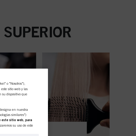
A SUPERIOR
l" o "Nosotros"),
ste sitio web y las
n su dispositivo que
designa en nuestra
ologías similares")
 este sitio web, para
izaremos su uso de este
sobre esa base,
ntidades comerciales y