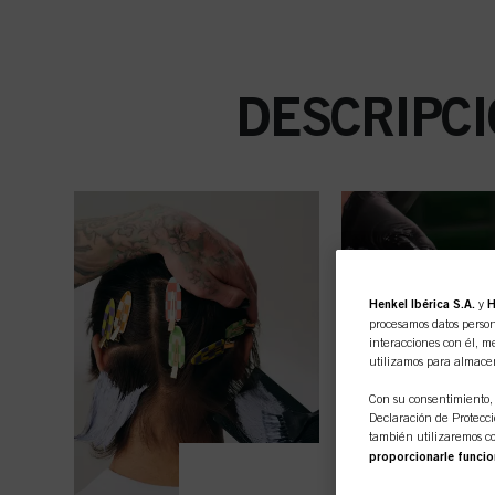
DESCRIPCI
Henkel Ibérica S.A.
y
H
procesamos datos person
interacciones con él, me
utilizamos para almace
Con su consentimiento, 
Declaración de Protecció
también utilizaremos co
proporcionarle funcio
sitio web, así como sus
rastrearemos sus compra