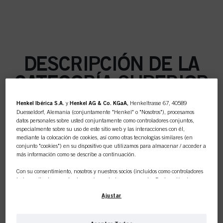
DESCRIPCIÓN DE LA
CATEGORÍA SUPERIOR
Henkel Ibérica S.A.
y
Henkel AG & Co. KGaA,
Henkeltrasse 67, 40589
Duesseldorf, Alemania (conjuntamente "Henkel" o "Nosotros"), procesamos
datos personales sobre usted conjuntamente como controladores conjuntos,
especialmente sobre su uso de este sitio web y las interacciones con él,
COLOR
mediante la colocación de cookies, así como otras tecnologías similares (en
conjunto "cookies") en su dispositivo que utilizamos para almacenar / acceder a
más información como se describe a continuación.
Con su consentimiento, nosotros y nuestros socios (incluidos como controladores
independientes
o
conjuntos
según se designa en nuestra Declaración de
CUIDADO
Protección de Datos vinculada en el pie de página, Sección "Cookies, píxeles,
Ajustar
huellas dactilares y tecnologías similares") también utilizaremos cookies y
procesaremos datos relacionados con usted para
medir y optimizar el
rendimiento de este sitio web, para proporcionarle funcionalidades que
mejoren su uso de este sitio web y/o para marketing personalizado
.