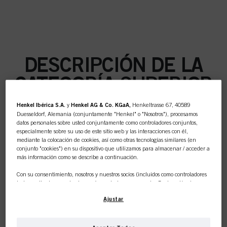
DESCRIPCIÓN DE LA
CATEGORÍA SUPERIOR
Henkel Ibérica S.A.
y
Henkel AG & Co. KGaA,
Henkeltrasse 67, 40589
Duesseldorf, Alemania (conjuntamente "Henkel" o "Nosotros"), procesamos
datos personales sobre usted conjuntamente como controladores conjuntos,
especialmente sobre su uso de este sitio web y las interacciones con él,
COLOR
mediante la colocación de cookies, así como otras tecnologías similares (en
conjunto "cookies") en su dispositivo que utilizamos para almacenar / acceder a
más información como se describe a continuación.
Con su consentimiento, nosotros y nuestros socios (incluidos como controladores
independientes
o
conjuntos
según se designa en nuestra Declaración de
CUIDADO
Protección de Datos vinculada en el pie de página, Sección "Cookies, píxeles,
Ajustar
huellas dactilares y tecnologías similares") también utilizaremos cookies y
procesaremos datos relacionados con usted para
medir y optimizar el
rendimiento de este sitio web, para proporcionarle funcionalidades que
mejoren su uso de este sitio web y/o para marketing personalizado
.