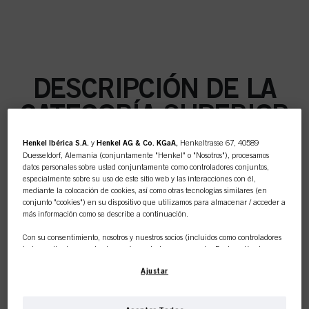
DESCRIPCIÓN DE LA
CATEGORÍA SUPERIOR
Henkel Ibérica S.A.
y
Henkel AG & Co. KGaA,
Henkeltrasse 67, 40589
Duesseldorf, Alemania (conjuntamente "Henkel" o "Nosotros"), procesamos
datos personales sobre usted conjuntamente como controladores conjuntos,
especialmente sobre su uso de este sitio web y las interacciones con él,
COLOR
mediante la colocación de cookies, así como otras tecnologías similares (en
conjunto "cookies") en su dispositivo que utilizamos para almacenar / acceder a
más información como se describe a continuación.
Con su consentimiento, nosotros y nuestros socios (incluidos como controladores
independientes
o
conjuntos
según se designa en nuestra Declaración de
CUIDADO
Protección de Datos vinculada en el pie de página, Sección "Cookies, píxeles,
Ajustar
huellas dactilares y tecnologías similares") también utilizaremos cookies y
procesaremos datos relacionados con usted para
medir y optimizar el
rendimiento de este sitio web, para proporcionarle funcionalidades que
mejoren su uso de este sitio web y/o para marketing personalizado
.