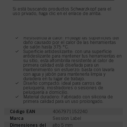
consentimiento en cualquier momento con efecto para el futuro desactivando
FOR EVERY YOU.
las cookies en nuestro sitio web en "Configuración de cookies" vinculado en el
Si está buscando productos Schwarzkopf para el
pie de página. Para obtener más información con respecto a las cookies
uso privado, haga clic en el enlace de arriba.
utilizadas en este sitio web, especialmente su período de almacenamiento,
consulte la información detallada sobre cada cookie disponible haciendo clic
en "ajustar" a continuación".
Ventajas clave
Si hace clic en "Ajustar" puede encontrar más información sobre el
Resistencia al calor: Protege las superficies del
tratamiento de sus datos / el uso de cookies y permitirlas para uno o más de
daño causado por el calor de las herramientas
los fines mencionados anteriormente. Al hacer clic en "Aceptar todo", usted
de salón hasta 375 °C.
Superficie antideslizante: con una superficie
acepta el uso de cookies, así como el tratamiento de sus datos personales
antideslizante para mantener tus herramientas en
para todos los fines antes mencionados. Si hace clic en "Rechazar", soólo se
su sitio, esta alfombrilla resistente al calor de
utilizarán las cookies que sean técnicamente necesarias para proporcionarle
primera calidad está diseñada para un
este sitio web .
mantenimiento sin esfuerzo: basta con lavarla
con agua y jabón para mantenerla limpia y
duradera en tu lugar de trabajo.
Diseño compacto: ideal para carros de
peluquería, mostradores o sesiones de
peluquería a domicilio.
Material duradero: Fabricado con silicona de
primera calidad para un uso prolongado.
Código EAN
4067971152240
Marca
Session Label
Dimensiones del
alto 5 mm