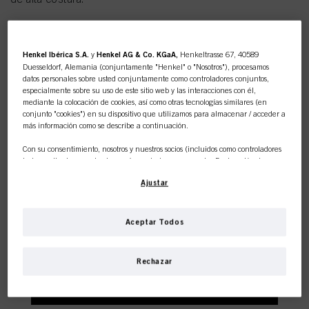
Henkel Ibérica S.A.
y
Henkel AG & Co. KGaA,
Henkeltrasse 67, 40589
Duesseldorf, Alemania (conjuntamente "Henkel" o "Nosotros"), procesamos
datos personales sobre usted conjuntamente como controladores conjuntos,
especialmente sobre su uso de este sitio web y las interacciones con él,
mediante la colocación de cookies, así como otras tecnologías similares (en
conjunto "cookies") en su dispositivo que utilizamos para almacenar / acceder a
más información como se describe a continuación.
Con su consentimiento, nosotros y nuestros socios (incluidos como controladores
independientes
o
conjuntos
según se designa en nuestra Declaración de
Esta tienda en línea es de
Protección de Datos vinculada en el pie de página, Sección "Cookies, píxeles,
Ajustar
huellas dactilares y tecnologías similares") también utilizaremos cookies y
uso exclusivo para clientes
procesaremos datos relacionados con usted para
medir y optimizar el
rendimiento de este sitio web, para proporcionarle funcionalidades que
mejoren su uso de este sitio web y/o para marketing personalizado
.
Aceptar Todos
profesionales.
Analizaremos su uso de este sitio web, así como sus interacciones comerciales
¿QUÉ NECESITAS PARA RE-
con nosotros (respectivamente de la empresa para la que trabaja) y, sobre esa
base, rastrearemos sus compras de nuestros productos en sitios web de terceros,
CREAR ESTA TENDENCIA?
Rechazar
mantendremos nuestra información sobre entidades comerciales y crearemos
perfiles individuales sobre usted que podrán enriquecerse con datos obtenidos
SOY UN PROFESIONAL
de terceros y otros sitios web. Utilizamos estos perfiles con fines de marketing
personalizado, en particular para mostrarle anuncios que puedan interesarle