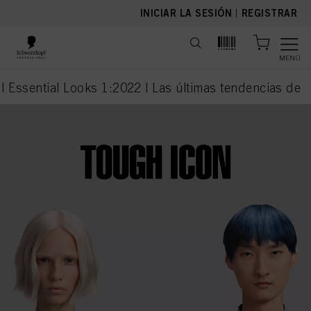
text.skipToContent
text.skipToNavigation
INICIAR LA SESIÓN
|
REGISTRAR
MENÚ
| Essential Looks 1:2022 | Las últimas tendencias de
current page