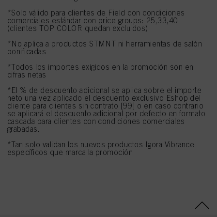
Si hace clic en "Ajustar" puede encontrar más información sobre el
tratamiento de sus datos / el uso de cookies y permitirlas para uno o más de
*Solo válido para clientes de Field con condiciones
comerciales estándar con price groups: 25,33,40
los fines mencionados anteriormente. Al hacer clic en "Aceptar todo", usted
(clientes TOP COLOR quedan excluidos)
acepta el uso de cookies, así como el tratamiento de sus datos personales
para todos los fines antes mencionados. Si hace clic en "Rechazar", soólo se
*No aplica a productos STMNT ni herramientas de salón
utilizarán las cookies que sean técnicamente necesarias para proporcionarle
bonificadas
este sitio web .
*Todos los importes exigidos en la promoción son en
cifras netas
*El % de descuento adicional se aplica sobre el importe
neto una vez aplicado el descuento exclusivo Eshop del
cliente para clientes sin contrato [99] o en caso contrario
se aplicará el descuento adicional por defecto en formato
cascada para clientes con condiciones comerciales
grabadas.
*Tan solo validan los nuevos productos Igora Vibrance
específicos que marca la promoción