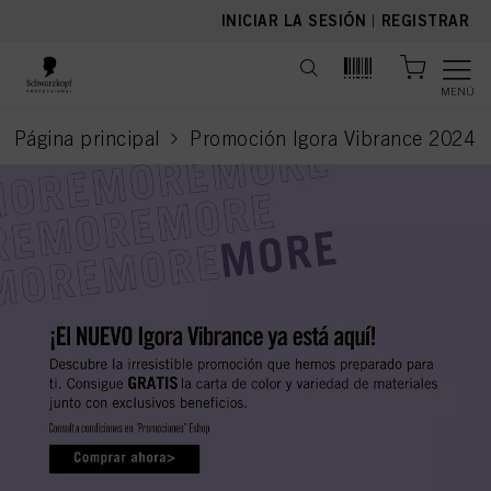
text.skipToContent
text.skipToNavigation
INICIAR LA SESIÓN
|
REGISTRAR
MENÚ
Página principal
Promoción Igora Vibrance 2024
current page