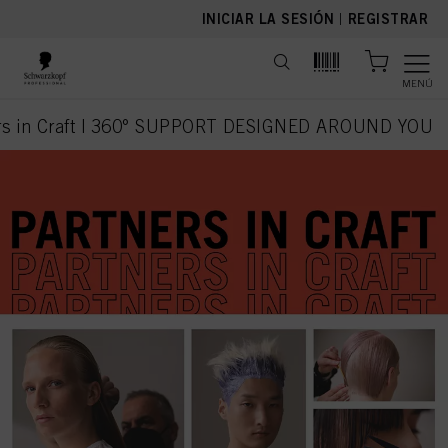
text.skipToContent
text.skipToNavigation
INICIAR LA SESIÓN
|
REGISTRAR
MENÚ
rs in Craft | 360° SUPPORT DESIGNED AROUND YOU
current page