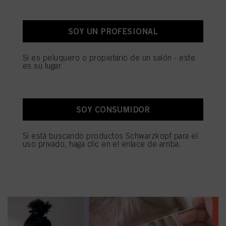
"Cookies, píxeles, huellas dactilares y tecnologías similares"). Puede retirar su
consentimiento en cualquier momento con efecto para el futuro desactivando
las cookies en nuestro sitio web en "Configuración de cookies" vinculado en el
pie de página. Para obtener más información con respecto a las cookies
SOY UN PROFESIONAL
utilizadas en este sitio web, especialmente su período de almacenamiento,
consulte la información detallada sobre cada cookie disponible haciendo clic
en "ajustar" a continuación".
Si es peluquero o propietario de un salón - este
es su lugar.
Si hace clic en "Ajustar" puede encontrar más información sobre el
tratamiento de sus datos / el uso de cookies y permitirlas para uno o más de
los fines mencionados anteriormente. Al hacer clic en "Aceptar todo", usted
acepta el uso de cookies, así como el tratamiento de sus datos personales
para todos los fines antes mencionados. Si hace clic en "Rechazar", soólo se
SOY CONSUMIDOR
utilizarán las cookies que sean técnicamente necesarias para proporcionarle
este sitio web .
Si está buscando productos Schwarzkopf para el
uso privado, haga clic en el enlace de arriba.