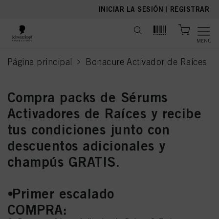
text.skipToContent
text.skipToNavigation
INICIAR LA SESIÓN
|
REGISTRAR
MENÚ
Página principal
Bonacure Activador de Raíces
current page
Compra packs de Sérums
Activadores de Raíces y recibe
tus condiciones junto con
descuentos adicionales y
champús GRATIS.
⦁Primer escalado
COMPRA: