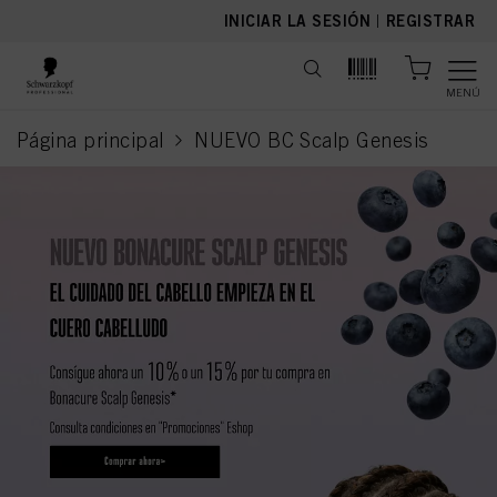
text.skipToContent
text.skipToNavigation
INICIAR LA SESIÓN
|
REGISTRAR
MENÚ
Página principal
NUEVO BC Scalp Genesis
current page