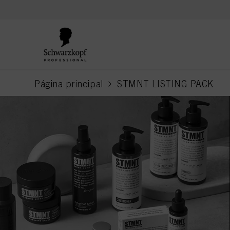
text.skipToContent
text.skipToNavigation
Página principal
STMNT LISTING PACK
current page