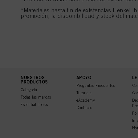
*Materiales hasta fin de existencias Henkel I
promoción, la disponibilidad y stock del mat
NUESTROS
APOYO
LE
PRODUCTOS
Preguntas Frecuentes
Con
Categoría
Tutorials
Con
Todas las marcas
eAcademy
Dec
Essential Looks
Pro
Contacto
Pol
Imp
Not