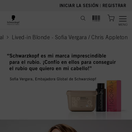
text.skipToContent
text.skipToNavigation
INICIAR LA SESIÓN
|
REGISTRAR
MENÚ
al
Lived-in Blonde - Sofia Vergara / Chris Appleton
current page