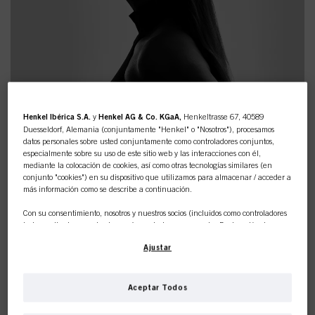
Henkel Ibérica S.A.
y
Henkel AG & Co. KGaA,
Henkeltrasse 67, 40589
Duesseldorf, Alemania (conjuntamente "Henkel" o "Nosotros"), procesamos
DESCUBRE LOS PRODUCTOS
datos personales sobre usted conjuntamente como controladores conjuntos,
especialmente sobre su uso de este sitio web y las interacciones con él,
QUE NECESITAS PARA
mediante la colocación de cookies, así como otras tecnologías similares (en
CONSEGUIR EL LOOK LIVED-IN
conjunto "cookies") en su dispositivo que utilizamos para almacenar / acceder a
más información como se describe a continuación.
BLONDE DE SOFIA VERGARA
Con su consentimiento, nosotros y nuestros socios (incluidos como controladores
CHRIS APPLETON ES
independientes
o
conjuntos
según se designa en nuestra Declaración de
Protección de Datos vinculada en el pie de página, Sección "Cookies, píxeles,
NUESTRO NUEVO EMBAJADOR
Ajustar
huellas dactilares y tecnologías similares") también utilizaremos cookies y
procesaremos datos relacionados con usted para
medir y optimizar el
GLOBAL DEL COLOR
rendimiento de este sitio web, para proporcionarle funcionalidades que
mejoren su uso de este sitio web y/o para marketing personalizado
.
Aceptar Todos
Analizaremos su uso de este sitio web, así como sus interacciones comerciales
con nosotros (respectivamente de la empresa para la que trabaja) y, sobre esa