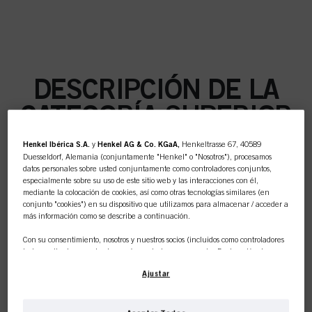
DESCRIPCIÓN DE LA
CATEGORÍA SUPERIOR
Henkel Ibérica S.A.
y
Henkel AG & Co. KGaA,
Henkeltrasse 67, 40589
Duesseldorf, Alemania (conjuntamente "Henkel" o "Nosotros"), procesamos
datos personales sobre usted conjuntamente como controladores conjuntos,
especialmente sobre su uso de este sitio web y las interacciones con él,
COLOR
mediante la colocación de cookies, así como otras tecnologías similares (en
conjunto "cookies") en su dispositivo que utilizamos para almacenar / acceder a
más información como se describe a continuación.
Con su consentimiento, nosotros y nuestros socios (incluidos como controladores
independientes
o
conjuntos
según se designa en nuestra Declaración de
CUIDADO
Protección de Datos vinculada en el pie de página, Sección "Cookies, píxeles,
Ajustar
huellas dactilares y tecnologías similares") también utilizaremos cookies y
procesaremos datos relacionados con usted para
medir y optimizar el
rendimiento de este sitio web, para proporcionarle funcionalidades que
mejoren su uso de este sitio web y/o para marketing personalizado
.