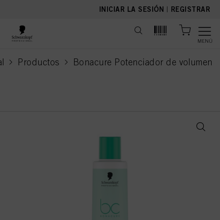
text.skipToContent
text.skipToNavigation
INICIAR LA SESIÓN
|
REGISTRAR
MENÚ
al
Productos
Bonacure Potenciador de volumen
current page