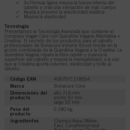
Su fórmula ligera mejora la fuerza interna del
cabello y crea una sensación de más cuerpo
Ayuda a prevenir la electricidad estática
Mejora la elasticidad
Tecnología
Presentamos la Tecnología Avanzada que contiene el
Complejo Vegan Care con Queratina Vegana Alternativa +
Creatina. El secreto de los productos para el cabello
profesionales de Bonacure Volume Boost reside en la
acción combinada de la Queratina Vegana y la Creatina. La
Queratina Vegana repara la fibra capilar y suaviza la
superficie del cabello y mejora la manejabilidad, a la vez
que la Creatina aporta volumen, elasticidad y brillo al
cabello.
Código EAN
4067971178554
Marca
Bonacure Core
Dimensiones del
alto 216 mm
producto
ancho 50 mm
largo 50 mm
Peso del
0.280 kg
producto
Ingredientes
Champú:Aqua (Water,
Eau), Cocamidopropyl