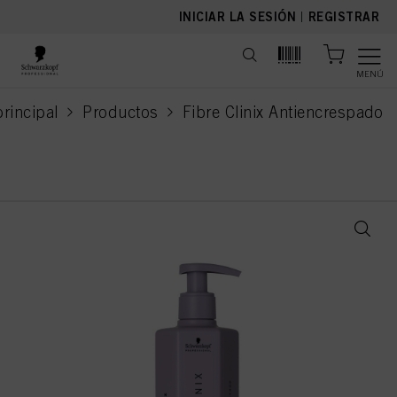
text.skipToContent
text.skipToNavigation
INICIAR LA SESIÓN
|
REGISTRAR
MENÚ
rincipal
Productos
Fibre Clinix Antiencrespado
current page