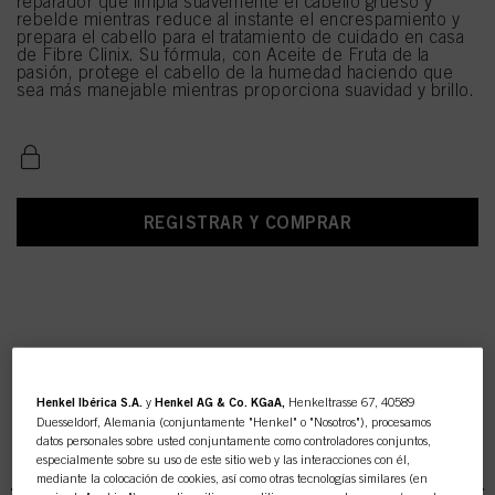
reparador que limpia suavemente el cabello grueso y
rebelde mientras reduce al instante el encrespamiento y
prepara el cabello para el tratamiento de cuidado en casa
de Fibre Clinix. Su fórmula, con Aceite de Fruta de la
pasión, protege el cabello de la humedad haciendo que
sea más manejable mientras proporciona suavidad y brillo.
REGISTRAR Y COMPRAR
Henkel Ibérica S.A.
y
Henkel AG & Co. KGaA,
Henkeltrasse 67, 40589
Duesseldorf, Alemania (conjuntamente "Henkel" o "Nosotros"), procesamos
datos personales sobre usted conjuntamente como controladores conjuntos,
Fibre Clinix Antiencrespado
especialmente sobre su uso de este sitio web y las interacciones con él,
mediante la colocación de cookies, así como otras tecnologías similares (en