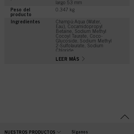
largo 53 mm
Peso del
0.347 kg
producto
Ingredientes
Champú:Aqua (Water,
Eau), Cocamidopropyl
Betaine, Sodium Methyl
Cocoyl Taurate, Coco-
Glucoside, Sodium Methyl
2-Sulfolaurate, Sodium
Chloride,
Hydroxypropylgluconamid
LEER MÁS
e,
Hydroxypropylammonium
Gluconate, Guar
Hydroxypropyltrimonium
Chloride, Passiflora Edulis
Seed Oil, Citric Acid,
Caprylyl/Capryl Glucoside,
PEG-7 Glyceryl Cocoate,
Parfum (Fragrance),
Sodium Benzoate, Glycol
Distearate, Coconut Acid,
PEG-120 Methyl Glucose
Dioleate, PEG-40
Hydrogenated Castor Oil,
Disodium 2-Sulfolaurate,
Laureth-4, Hydrogenated
Síganos
NUESTROS PRODUCTOS