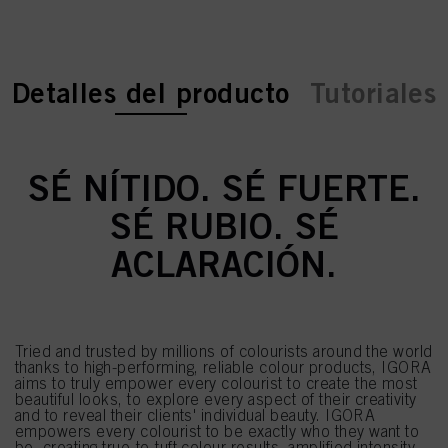
current tab:
current tab:
Detalles del producto
Tutoriales
SÉ NÍTIDO. SÉ FUERTE.
SÉ RUBIO. SÉ
ACLARACIÓN.
Tried and trusted by millions of colourists around the world
thanks to high-performing, reliable colour products, IGORA
aims to truly empower every colourist to create the most
beautiful looks, to explore every aspect of their creativity
and to reveal their clients' individual beauty. IGORA
empowers every colourist to be exactly who they want to
be, creating true-to-tuft colour results, amplified intensity