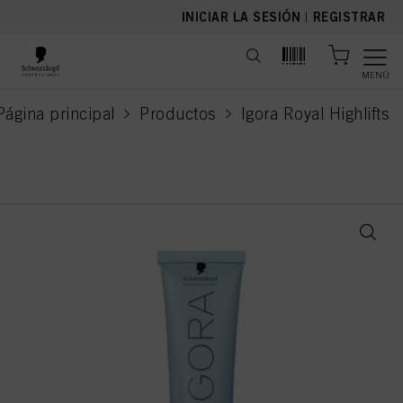
text.skipToContent
text.skipToNavigation
INICIAR LA SESIÓN
|
REGISTRAR
MENÚ
Página principal
Productos
Igora Royal Highlifts
current page