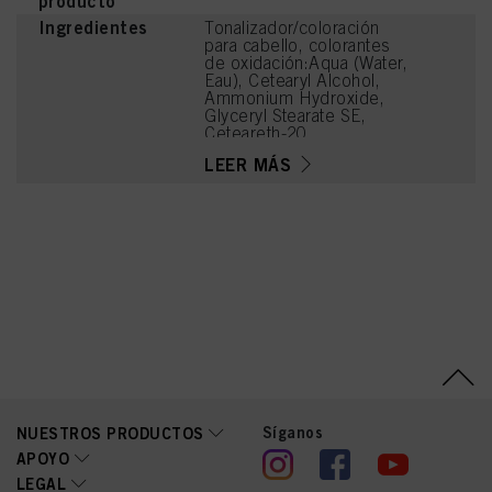
producto
Ingredientes
Tonalizador/coloración
para cabello, colorantes
de oxidación:Aqua (Water,
Eau), Cetearyl Alcohol,
Ammonium Hydroxide,
Glyceryl Stearate SE,
Ceteareth-20,
Octyldodecanol, Sodium
LEER MÁS
Laureth Sulfate, Succinic
Acid, Sodium Cetearyl
Sulfate, Potassium
Hydroxide, Oleic Acid,
Glycerin, Parfum
(Fragrance), Glycine,
Arginine, Lysine HCl,
Carbomer,
Polyquaternium-39,
Etidronic Acid, Toluene-
2,5-Diamine Sulfate,
Sodium Sulfite,
Ethanolamine, Resorcinol,
Tetramethyl
Acetyloctahydronaphthale
nes, Sodium Sulfate,
Síganos
NUESTROS PRODUCTOS
Linoleamidopropyl PG-
APOYO
Dimonium Chloride
LEGAL
Phosphate, Propylene