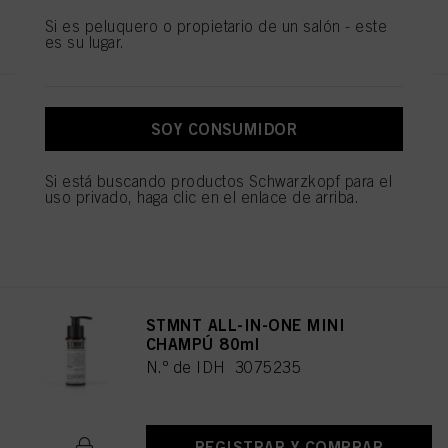
los fines mencionados anteriormente. Al hacer clic en "Aceptar todo", usted
REGISTRAR Y COMPRAR
Si es peluquero o propietario de un salón - este
acepta el uso de cookies, así como el tratamiento de sus datos personales
es su lugar.
para todos los fines antes mencionados. Si hace clic en "Rechazar", soólo se
utilizarán las cookies que sean técnicamente necesarias para proporcionarle
este sitio web .
STMNT HAIR & BODY
SOY CONSUMIDOR
CLEANSING BAR 125g
N.º de IDH 3066764
Si está buscando productos Schwarzkopf para el
uso privado, haga clic en el enlace de arriba.
REGISTRAR Y COMPRAR
STMNT ALL-IN-ONE MINI
CHAMPÚ 80ml
N.º de IDH 3075235
REGISTRAR Y COMPRAR