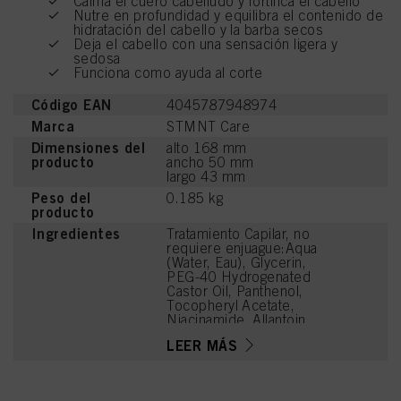
Calma el cuero cabelludo y fortifica el cabello
Nutre en profundidad y equilibra el contenido de
hidratación del cabello y la barba secos
Deja el cabello con una sensación ligera y
sedosa
Funciona como ayuda al corte
Código EAN
4045787948974
Marca
STMNT Care
Dimensiones del
alto 168 mm
producto
ancho 50 mm
largo 43 mm
Peso del
0.185 kg
producto
Ingredientes
Tratamiento Capilar, no
requiere enjuague:Aqua
(Water, Eau), Glycerin,
PEG-40 Hydrogenated
Castor Oil, Panthenol,
Tocopheryl Acetate,
Niacinamide, Allantoin,
Phenoxyethanol, Sodium
LEER MÁS
Benzoate, Parfum
(Fragrance), Sodium
Lactate,
Hydroxyethylcellulose,