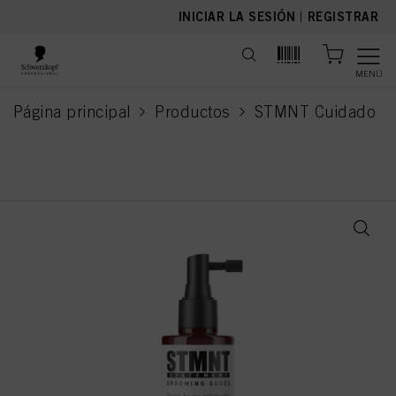
text.skipToContent
text.skipToNavigation
INICIAR LA SESIÓN
|
REGISTRAR
MENÚ
Página principal
Productos
STMNT Cuidado
current page