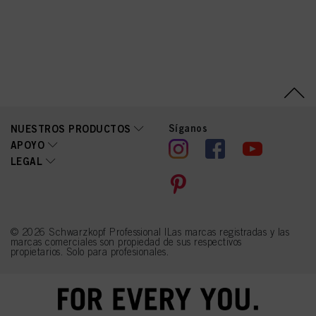
Lactic Acid, Linalool,
Linalyl Acetate, Farnesol,
Camphor, Terpineol,
Coumarin, Pogostemon
Cablin Oil
Síganos
NUESTROS PRODUCTOS
APOYO
LEGAL
© 2026 Schwarzkopf Professional |Las marcas registradas y las
marcas comerciales son propiedad de sus respectivos
propietarios. Solo para profesionales.