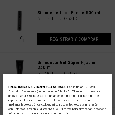
Silhouette Laca Fuerte 500 ml
N.º de IDH 3075310
REGISTRAR Y COMPRAR
Silhouette Gel Súper Fijación
250 ml
N.º de IDH 3037869
Henkel Ibérica S.A.
y
Henkel AG & Co. KGaA,
Henkeltrasse 67, 40589
Duesseldorf, Alemania (conjuntamente "Henkel" o "Nosotros"), procesamos
REGISTRAR Y COMPRAR
datos personales sobre usted conjuntamente como controladores conjuntos,
especialmente sobre su uso de este sitio web y las interacciones con él,
mediante la colocación de cookies, así como otras tecnologías similares (en
conjunto "cookies") en su dispositivo que utilizamos para almacenar / acceder a
más información como se describe a continuación.