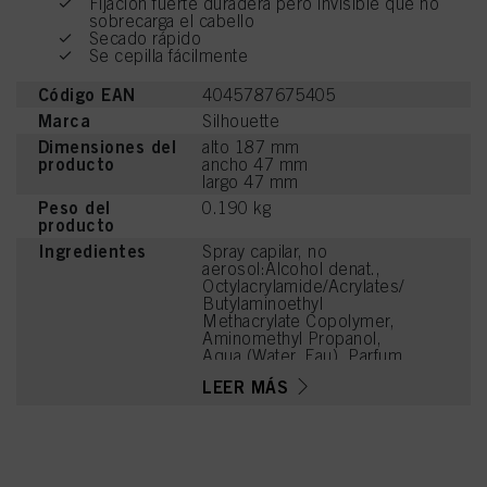
Fijación fuerte duradera pero invisible que no
sobrecarga el cabello
Secado rápido
Se cepilla fácilmente
Código EAN
4045787675405
Marca
Silhouette
Dimensiones del
alto 187 mm
producto
ancho 47 mm
largo 47 mm
Peso del
0.190 kg
producto
Ingredientes
Spray capilar, no
aerosol:Alcohol denat.,
Octylacrylamide/Acrylates/
Butylaminoethyl
Methacrylate Copolymer,
Aminomethyl Propanol,
Aqua (Water, Eau), Parfum
(Fragrance), Benzoic
LEER MÁS
Acid, Linalool, Acetyl
Cedrene, Tetramethyl
Acetyloctahydronaphthale
nes, Limonene, Benzyl
Alcohol, Citronellol,
Geraniol, Linalyl Acetate