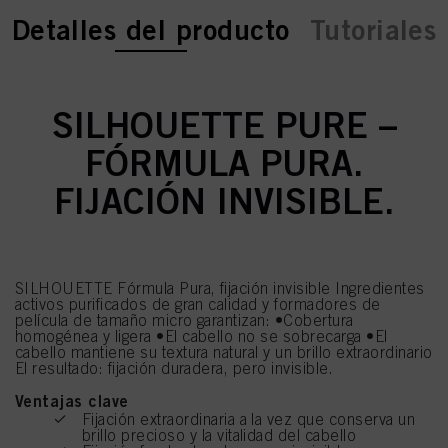
current tab:
current tab:
Detalles del producto
Tutoriales
SILHOUETTE PURE –
FÓRMULA PURA.
FIJACIÓN INVISIBLE.
SILHOUETTE Fórmula Pura, fijación invisible Ingredientes
activos purificados de gran calidad y formadores de
película de tamaño micro garantizan: •Cobertura
homogénea y ligera •El cabello no se sobrecarga •El
cabello mantiene su textura natural y un brillo extraordinario
El resultado: fijación duradera, pero invisible.
Ventajas clave
Fijación extraordinaria a la vez que conserva un
brillo precioso y la vitalidad del cabello