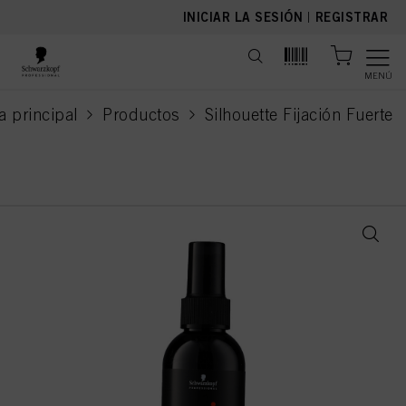
text.skipToContent
text.skipToNavigation
INICIAR LA SESIÓN
|
REGISTRAR
MENÚ
a principal
Productos
Silhouette Fijación Fuerte
current page