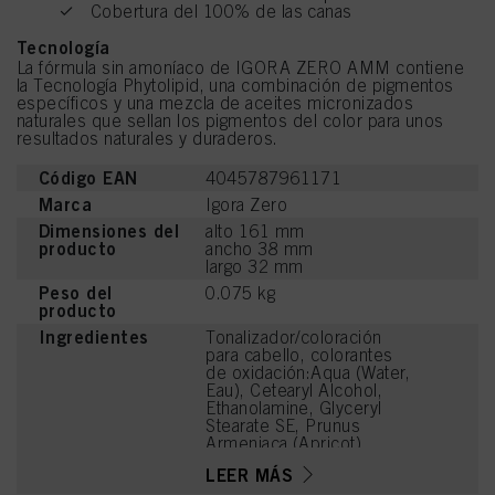
Cobertura del 100% de las canas
Tecnología
La fórmula sin amoníaco de IGORA ZERO AMM contiene
la Tecnología Phytolipid, una combinación de pigmentos
específicos y una mezcla de aceites micronizados
naturales que sellan los pigmentos del color para unos
resultados naturales y duraderos.
Código EAN
4045787961171
Marca
Igora Zero
Dimensiones del
alto 161 mm
producto
ancho 38 mm
largo 32 mm
Peso del
0.075 kg
producto
Ingredientes
Tonalizador/coloración
para cabello, colorantes
de oxidación:Aqua (Water,
Eau), Cetearyl Alcohol,
Ethanolamine, Glyceryl
Stearate SE, Prunus
Armeniaca (Apricot)
Kernel Oil, Glycerin,
LEER MÁS
Octyldodecanol, Sodium