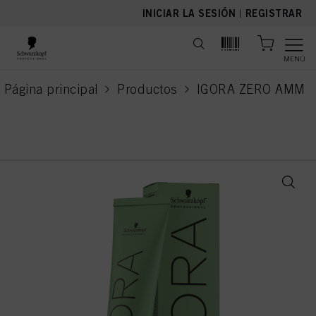
text.skipToContent
text.skipToNavigation
INICIAR LA SESIÓN
|
REGISTRAR
MENÚ
Página principal
Productos
IGORA ZERO AMM
current page