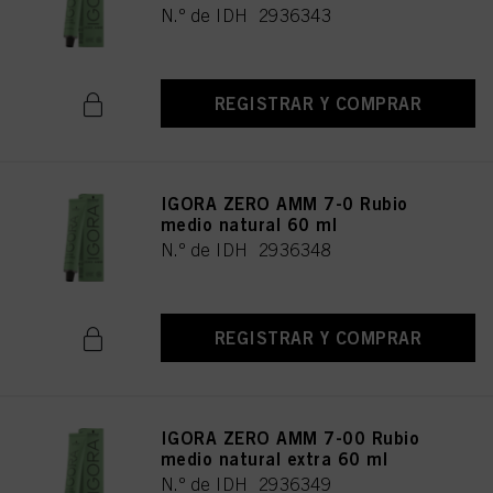
los fines mencionados anteriormente. Al hacer clic en "Aceptar todo", usted
N.º de IDH 2936343
acepta el uso de cookies, así como el tratamiento de sus datos personales
para todos los fines antes mencionados. Si hace clic en "Rechazar", soólo se
utilizarán las cookies que sean técnicamente necesarias para proporcionarle
este sitio web .
REGISTRAR Y COMPRAR
IGORA ZERO AMM 7-0 Rubio
medio natural 60 ml
N.º de IDH 2936348
REGISTRAR Y COMPRAR
IGORA ZERO AMM 7-00 Rubio
medio natural extra 60 ml
N.º de IDH 2936349