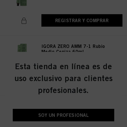
REGISTRAR Y COMPRAR
IGORA ZERO AMM 7-1 Rubio
Medio Ceniza 60ml
N.º de IDH 2936350
Esta tienda en línea es de
uso exclusivo para clientes
REGISTRAR Y COMPRAR
profesionales.
IGORA ZERO AMM 7-21 Rubio
medio ceniza 60 ml
SOY UN PROFESIONAL
N.º de IDH 2936356