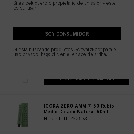
Si es peluquero o propietario de un salón - este
es su lugar.
REGISTRAR Y COMPRAR
SOY CONSUMIDOR
IGORA ZERO AMM 7-42 Rubio
Medio Beige Humo 60ml
Si está buscando productos Schwarzkopf para el
uso privado, haga clic en el enlace de arriba.
N.º de IDH 2936344
REGISTRAR Y COMPRAR
IGORA ZERO AMM 7-50 Rubio
Medio Dorado Natural 60ml
N.º de IDH 2936381