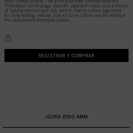
zero compromise! The ammonia-free formula features
Phytolipid Technology, specific pigment mixes and a blend
of natural micronised oils, which seal in colour pigments
for long-lasting, natural, true-to-tone colour results without
the unpleasant ammonia odour.
REGISTRAR Y COMPRAR
IGORA ZERO AMM