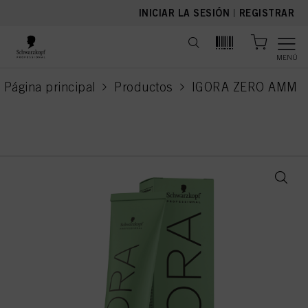
text.skipToContent
text.skipToNavigation
INICIAR LA SESIÓN
|
REGISTRAR
MENÚ
Página principal
Productos
IGORA ZERO AMM
current page