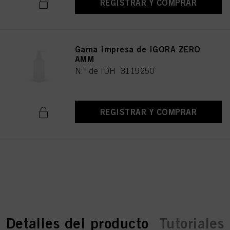
REGISTRAR Y COMPRAR
Gama Impresa de IGORA ZERO
AMM
N.º de IDH 3119250
REGISTRAR Y COMPRAR
current tab:
current tab:
Detalles del producto
Tutoriales