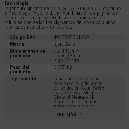
Tecnología
La fórmula sin amoníaco de IGORA ZERO AMM contiene
la Tecnología Phytolipid, una combinación de pigmentos
específicos y una mezcla de aceites micronizados
naturales que sellan los pigmentos del color para unos
resultados naturales y duraderos.
Código EAN
4045787961690
Marca
Igora Zero
Dimensiones del
alto 161 mm
producto
ancho 38 mm
largo 32 mm
Peso del
0.075 kg
producto
Ingredientes
Tonalizador/coloración
para cabello, colorantes
de oxidación:Aqua (Water,
Eau), Cetearyl Alcohol,
Glyceryl Stearate SE,
Ethanolamine, Prunus
Armeniaca (Apricot)
Kernel Oil, Glycerin,
LEER MÁS
Octyldodecanol, Sodium
Cetearyl Sulfate, Vitis
Vinifera (Grape) Seed Oil,