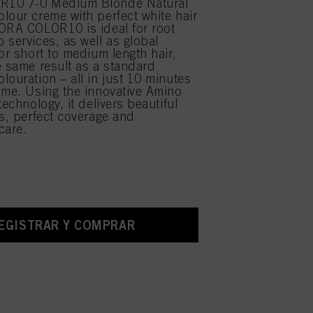
R10 7-0 Medium Blonde Natural
lour creme with perfect white hair
ORA COLOR10 is ideal for root
 services, as well as global
for short to medium length hair,
e same result as a standard
louration – all in just 10 minutes
ime. Using the innovative Amino
technology, it delivers beautiful
ts, perfect coverage and
care.
EGISTRAR Y COMPRAR