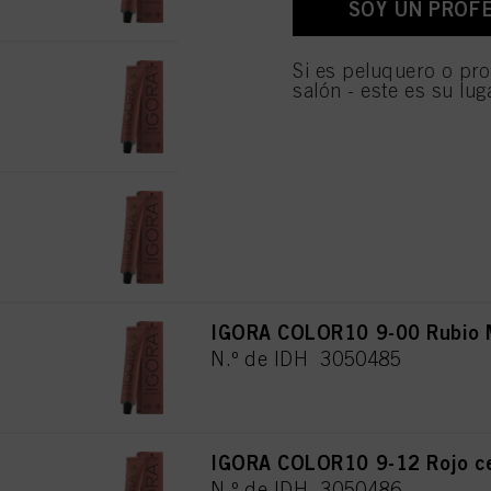
SOY UN PROF
personales para todos l
necesarias para proporc
IGORA COLOR10 8-00 Rubio Cl
Si es peluquero o pro
salón - este es su lug
N.º de IDH 3050482
IGORA COLOR10 8-4 Rubio Cl
N.º de IDH 3050483
IGORA COLOR10 9-00 Rubio Mu
N.º de IDH 3050485
IGORA COLOR10 9-12 Rojo ce
N.º de IDH 3050486