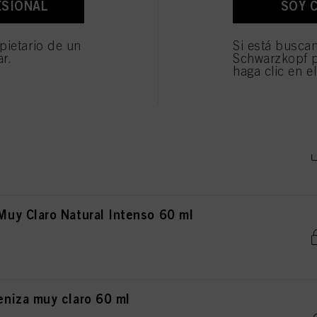
ESIONAL
SOY 
os fines antes mencionados. Si hace clic en "Rechazar", soólo se utilizarán las cookies qu
ionarle este sitio web .
aro Natural Intenso 60 ml
pietario de un
Si está busca
ar.
Schwarzkopf p
haga clic en e
aro Beige 60 ml
y Claro Natural Intenso 60 ml
niza muy claro 60 ml