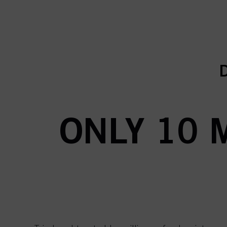
c
c
D
ONLY 10 