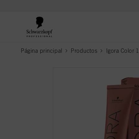
text.skipToContent
text.skipToNavigation
Página principal
Productos
Igora Color 
current page