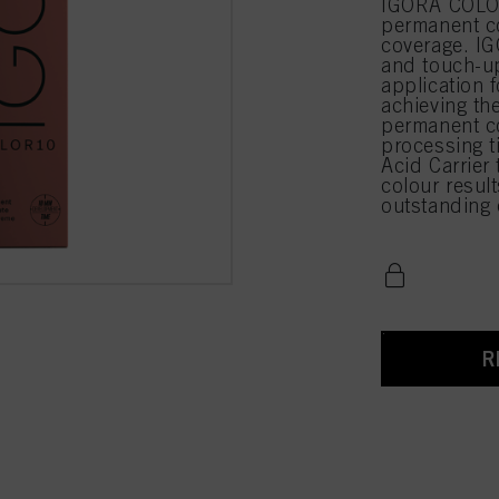
IGORA COLO
permanent co
coverage. IG
and touch-up
application 
achieving th
permanent co
processing t
Acid Carrier 
colour resul
outstanding 
R