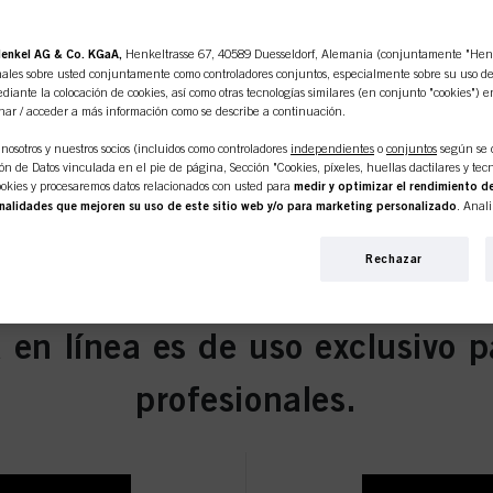
enkel AG & Co. KGaA,
Henkeltrasse 67, 40589 Duesseldorf, Alemania (conjuntamente "Henke
ales sobre usted conjuntamente como controladores conjuntos, especialmente sobre su uso de e
diante la colocación de cookies, así como otras tecnologías similares (en conjunto "cookies") e
nar / acceder a más información como se describe a continuación.
edio Natural Intenso 60 ml
nosotros y nuestros socios (incluidos como controladores
independientes
o
conjuntos
según se 
n de Datos vinculada en el pie de página, Sección "Cookies, píxeles, huellas dactilares y tecn
okies y procesaremos datos relacionados con usted para
medir y optimizar el rendimiento de
nalidades que mejoren su uso de este sitio web y/o para marketing personalizado
. Anal
 interacciones comerciales con nosotros (respectivamente de la empresa para la que trabaja) y, 
dio Ceniza 60 ml
s de nuestros productos en sitios web de terceros, mantendremos nuestra información sobre e
Rechazar
iduales sobre usted que podrán enriquecerse con datos obtenidos de terceros y otros sitios web.
personalizado, en particular para mostrarle anuncios que puedan interesarle (basados, por e
itio web y en otros medios (de terceros) a través de los dispositivos asignados a usted o a su fam
s campañas publicitarias.
 en línea es de uso exclusivo p
ormación sobre el tratamiento de sus datos en nuestra Declaración de Protección de Datos e
Medio Ceniza Humo 60 ml
s, píxeles, huellas dactilares y tecnologías similares"). Puede retirar su consentimiento en 
profesionales.
esactivando las cookies en nuestro sitio web en "Configuración de cookies" vinculado en el pi
pecto a las cookies utilizadas en este sitio web, especialmente su período de almacenamiento
okie disponible haciendo clic en "ajustar" a continuación".
r" puede encontrar más información sobre el tratamiento de sus datos / el uso de cookies y p
s anteriormente. Al hacer clic en "Aceptar todo", usted acepta el uso de cookies, así como e