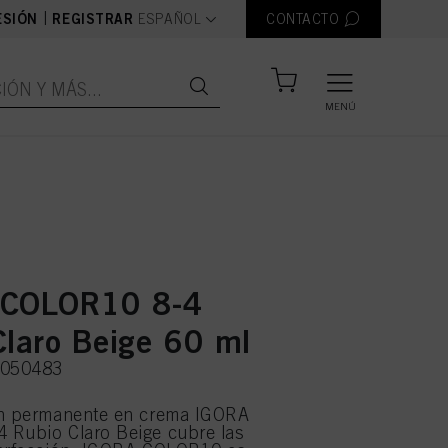
text.language
|
ESIÓN
REGISTRAR
ESPAÑOL
CONTACTO
MENÚ
 COLOR10 8-4
Claro Beige 60 ml
3050483
ón permanente en crema IGORA
 Rubio Claro Beige cubre las