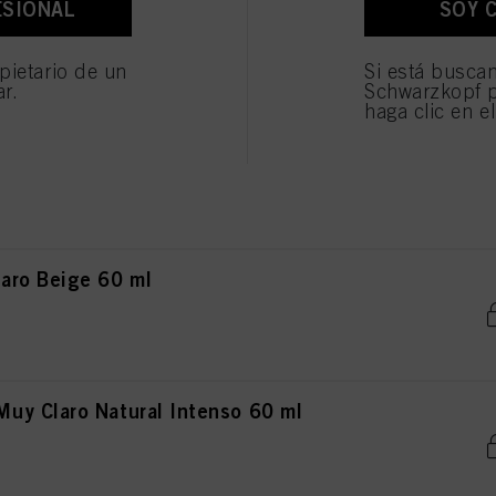
ESIONAL
SOY 
ro Natural 60 ml
os fines antes mencionados. Si hace clic en "Rechazar", soólo se utilizarán las cookies qu
ionarle este sitio web .
pietario de un
Si está busca
ar.
Schwarzkopf p
haga clic en e
aro Natural Intenso 60 ml
aro Beige 60 ml
y Claro Natural Intenso 60 ml