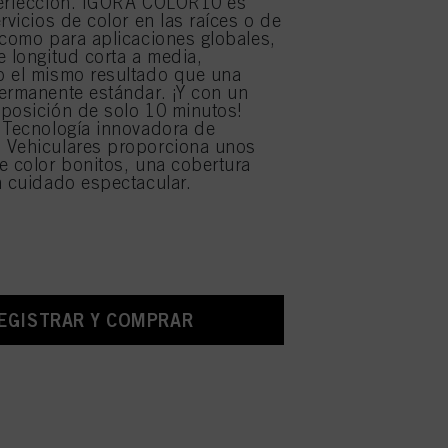
perfección. IGORA COLOR10 es
rvicios de color en las raíces o de
 como para aplicaciones globales,
e longitud corta a media,
o el mismo resultado que una
ermanente estándar. ¡Y con un
posición de solo 10 minutos!
 Tecnología innovadora de
 Vehiculares proporciona unos
e color bonitos, una cobertura
n cuidado espectacular.
EGISTRAR Y COMPRAR