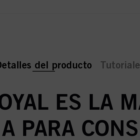
urrent tab:
urrent tab:
etalles del producto
Tutorial
OYAL ES LA 
A PARA CON