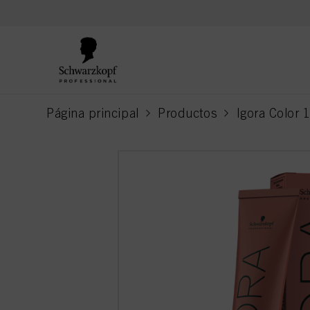
text.skipToContent
text.skipToNavigation
Página principal
Productos
Igora Color 
current page