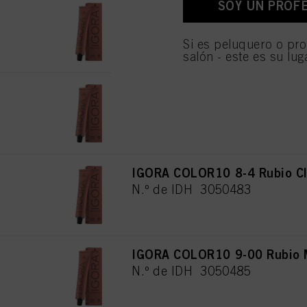
SOY UN PROF
IGORA COLOR10 8-0 Rubio Cla
personales para todos l
necesarias para proporc
N.º de IDH 3050488
Si es peluquero o pro
salón - este es su lug
IGORA COLOR10 8-00 Rubio Cl
N.º de IDH 3050482
IGORA COLOR10 8-4 Rubio Cl
N.º de IDH 3050483
IGORA COLOR10 9-00 Rubio Mu
N.º de IDH 3050485