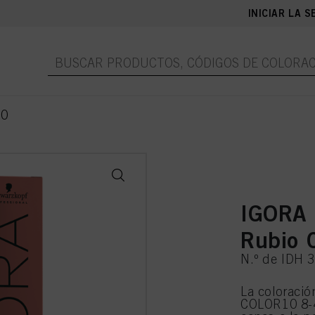
INICIAR LA S
10
IGORA
Rubio 
N.º de IDH 
La coloraci
COLOR10 8-4