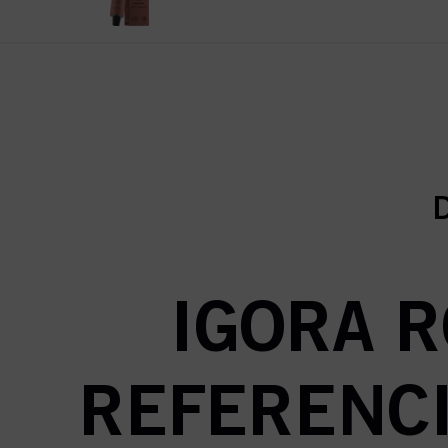
c
c
D
IGORA R
REFERENCI