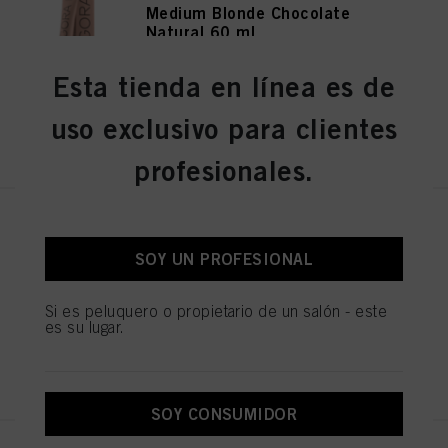
Medium Blonde Chocolate
Natural 60 ml
N.º de IDH 3075198
Esta tienda en línea es de
uso exclusivo para clientes
REGISTRAR Y COMPRAR
profesionales.
IGORA ROYAL Absolutes 8-01
Light Blonde Natural Cendré 60
SOY UN PROFESIONAL
ml
N.º de IDH 3075181
Si es peluquero o propietario de un salón - este
es su lugar.
REGISTRAR Y COMPRAR
SOY CONSUMIDOR