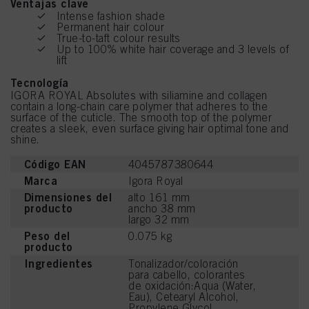
Ventajas clave
Intense fashion shade
Permanent hair colour
True-to-taft colour results
Up to 100% white hair coverage and 3 levels of
lift
Tecnología
IGORA ROYAL Absolutes with siliamine and collagen
contain a long-chain care polymer that adheres to the
surface of the cuticle. The smooth top of the polymer
creates a sleek, even surface giving hair optimal tone and
shine.
Código EAN
4045787380644
Marca
Igora Royal
Dimensiones del
alto 161 mm
producto
ancho 38 mm
largo 32 mm
Peso del
0.075 kg
producto
Ingredientes
Tonalizador/coloración
para cabello, colorantes
de oxidación:Aqua (Water,
Eau), Cetearyl Alcohol,
Propylene Glycol,