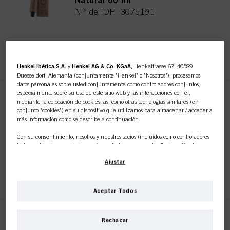
Natural 60 ml
N.º de IDH 3075191
REGISTRAR Y COMPRAR
Henkel Ibérica S.A.
y
Henkel AG & Co. KGaA,
Henkeltrasse 67, 40589
Duesseldorf, Alemania (conjuntamente "Henkel" o "Nosotros"), procesamos
datos personales sobre usted conjuntamente como controladores conjuntos,
especialmente sobre su uso de este sitio web y las interacciones con él,
IGORA ROYAL Absolutes 7-460
mediante la colocación de cookies, así como otras tecnologías similares (en
Rubio Medio Beige Marrón
conjunto "cookies") en su dispositivo que utilizamos para almacenar / acceder a
Natural 60 ml
más información como se describe a continuación.
N.º de IDH 3075192
Con su consentimiento, nosotros y nuestros socios (incluidos como controladores
independientes
o
conjuntos
según se designa en nuestra Declaración de
Protección de Datos vinculada en el pie de página, Sección "Cookies, píxeles,
Ajustar
huellas dactilares y tecnologías similares") también utilizaremos cookies y
REGISTRAR Y COMPRAR
procesaremos datos relacionados con usted para
medir y optimizar el
rendimiento de este sitio web, para proporcionarle funcionalidades que
mejoren su uso de este sitio web y/o para marketing personalizado
.
Aceptar Todos
Analizaremos su uso de este sitio web, así como sus interacciones comerciales
con nosotros (respectivamente de la empresa para la que trabaja) y, sobre esa
base, rastrearemos sus compras de nuestros productos en sitios web de terceros,
IGORA ROYAL Absolutes 7-50
Rechazar
mantendremos nuestra información sobre entidades comerciales y crearemos
Rubio Medio Dorado Natural 60