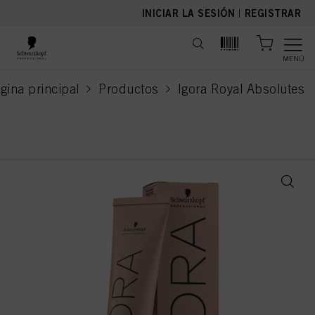
text.skipToContent
text.skipToNavigation
INICIAR LA SESIÓN
|
REGISTRAR
MENÚ
gina principal
Productos
Igora Royal Absolutes
current page