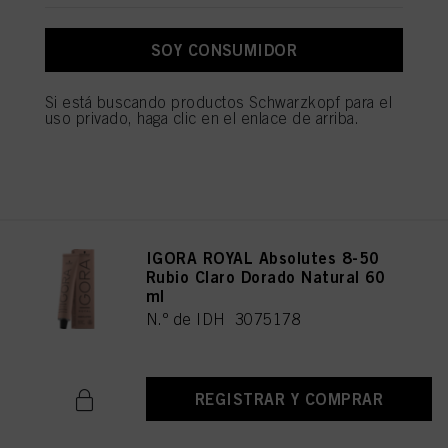
IGORA ROYAL Absolutes 8-140
Rubio Claro Ceniza Beige
SOY CONSUMIDOR
Natural 60 ml
N.º de IDH 3075179
Si está buscando productos Schwarzkopf para el
uso privado, haga clic en el enlace de arriba.
REGISTRAR Y COMPRAR
IGORA ROYAL Absolutes 8-50
Rubio Claro Dorado Natural 60
ml
N.º de IDH 3075178
REGISTRAR Y COMPRAR