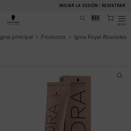
text.skipToContent
text.skipToNavigation
INICIAR LA SESIÓN
|
REGISTRAR
MENÚ
gina principal
Productos
Igora Royal Absolutes
current page