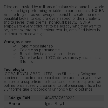
Tried and trusted by millions of colourists around the world
thanks to high-performing, reliable colour products, IGORA
aims to truly empower every colourist to create the most
beautiful looks, to explore every aspect of their creativity
and to reveal their clients' individual beauty. IGORA
empowers every colourist to be exactly who they want to
be, creating true-to-tuft colour results, amplified intensity
and maximum coverage.
Ventajas clave
Tono moda intenso
Coloración permanente
Resultados fieles a la carta de color
Cubre hasta el 100% de las canas y aclara hasta
3 tonos
Tecnología
IGORA ROYAL ABSOLUTES, con Siliamina y Colágeno,
contiene un polímero de cuidado de cadena larga que se
adhiere a la superficie de la cutícula. La parte superior del
polímero es suave y crea en el cabello una superficie lisa
y uniforme que proporciona un tono y brillo óptimos.
Código EAN
4045787623222
Marca
Igora Royal