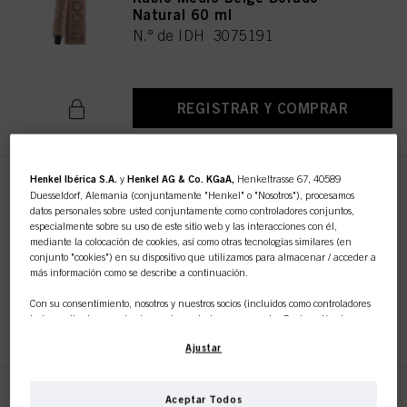
Natural 60 ml
N.º de IDH 3075191
REGISTRAR Y COMPRAR
Henkel Ibérica S.A.
y
Henkel AG & Co. KGaA,
Henkeltrasse 67, 40589
IGORA ROYAL Absolutes 7-460
Duesseldorf, Alemania (conjuntamente "Henkel" o "Nosotros"), procesamos
Rubio Medio Beige Marrón
datos personales sobre usted conjuntamente como controladores conjuntos,
Natural 60 ml
especialmente sobre su uso de este sitio web y las interacciones con él,
mediante la colocación de cookies, así como otras tecnologías similares (en
N.º de IDH 3075192
conjunto "cookies") en su dispositivo que utilizamos para almacenar / acceder a
más información como se describe a continuación.
Con su consentimiento, nosotros y nuestros socios (incluidos como controladores
REGISTRAR Y COMPRAR
independientes
o
conjuntos
según se designa en nuestra Declaración de
Protección de Datos vinculada en el pie de página, Sección "Cookies, píxeles,
Ajustar
huellas dactilares y tecnologías similares") también utilizaremos cookies y
procesaremos datos relacionados con usted para
medir y optimizar el
rendimiento de este sitio web, para proporcionarle funcionalidades que
mejoren su uso de este sitio web y/o para marketing personalizado
.
IGORA ROYAL Absolutes 7-50
Aceptar Todos