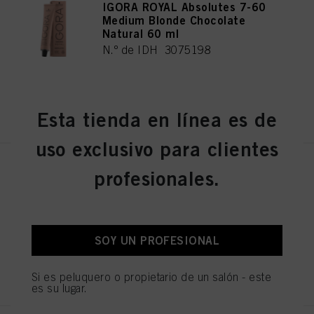
utilizarán las cookies que sean técnicamente necesarias para proporcionarle
IGORA ROYAL Absolutes 7-60
este sitio web .
Medium Blonde Chocolate
Natural 60 ml
N.º de IDH 3075198
REGISTRAR Y COMPRAR
Esta tienda en línea es de
uso exclusivo para clientes
IGORA ROYAL Absolutes 8-01
profesionales.
Light Blonde Natural Cendré 60
ml
N.º de IDH 3075181
SOY UN PROFESIONAL
REGISTRAR Y COMPRAR
Si es peluquero o propietario de un salón - este
es su lugar.