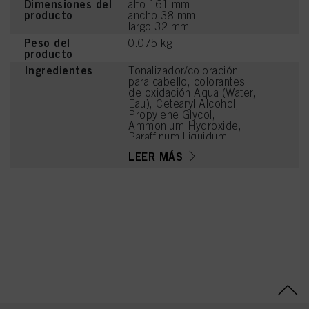
Dimensiones del
alto 161 mm
producto
ancho 38 mm
largo 32 mm
Peso del
0.075 kg
producto
Ingredientes
Tonalizador/coloración
para cabello, colorantes
de oxidación:Aqua (Water,
Eau), Cetearyl Alcohol,
Propylene Glycol,
Ammonium Hydroxide,
Paraffinum Liquidum
(Mineral Oil, Huile
LEER MÁS
Minérale), Ceteareth-20,
Bis-Diisopropanolamino-
PG-Propyl
Dimethicone/Bis-Isobutyl
PEG-14 Copolymer,
Steareth-100, Toluene-
2,5-Diamine Sulfate,
Glyceryl Stearate, Parfum
(Fragrance), Sodium
Sulfite, Resorcinol,
Etidronic Acid,
Ethanolamine, Glycerin,
Butyloctanol, Polysorbate
20, Ascorbic Acid, m-