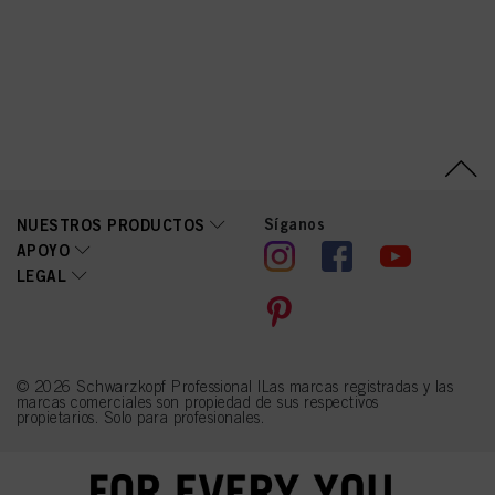
Laureth Sulfate, 1-
Naphthol, Sodium Cetearyl
Sulfate, Oleic Acid, Parfum
(Fragrance), Glycerin,
Sodium Sulfite,
Tetrasodium EDTA,
Carbomer,
Polyquaternium-39,
Potassium Hydroxide,
Ascorbic Acid,
Tetramethyl
Acetyloctahydronaphthale
nes, Linoleamidopropyl
Síganos
NUESTROS PRODUCTOS
PG-Dimonium Chloride
APOYO
Phosphate, Sodium
LEGAL
Sulfate, Propylene Glycol,
Linalyl Acetate, Linalool,
Benzoic Acid, Sodium
Benzoate, Moringa
Oleifera Seed Extract
(Moringa Pterygosperma
Seed Extract),
© 2026 Schwarzkopf Professional |Las marcas registradas y las
Chlorphenesin,
marcas comerciales son propiedad de sus respectivos
Methylparaben,
propietarios. Solo para profesionales.
Ethylparaben, CI 77891
(Titanium Dioxide)