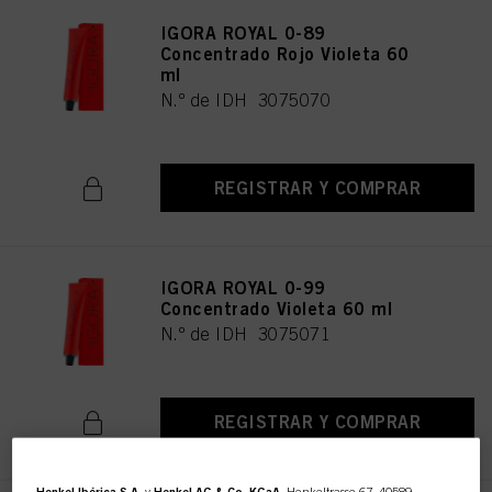
IGORA ROYAL 0-89
Concentrado Rojo Violeta 60
ml
N.º de IDH 3075070
REGISTRAR Y COMPRAR
IGORA ROYAL 0-99
Concentrado Violeta 60 ml
N.º de IDH 3075071
REGISTRAR Y COMPRAR
Henkel Ibérica S.A.
y
Henkel AG & Co. KGaA,
Henkeltrasse 67, 40589