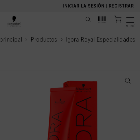
text.skipToContent
text.skipToNavigation
INICIAR LA SESIÓN
|
REGISTRAR
MENÚ
principal
Productos
Igora Royal Especialidades
current page