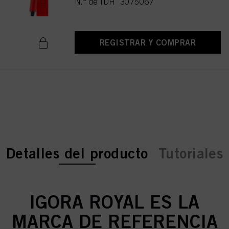
N.º de IDH 3075067
REGISTRAR Y COMPRAR
current tab:
current tab:
Detalles del producto
Tutoriales
IGORA ROYAL ES LA
MARCA DE REFERENCIA