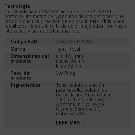
Tecnología
La Tecnología en Alta Definición de IGORA ROYAL
contiene una matriz de pigmentos de alta definición que
proporciona una dirección de color aún más nítida, unos
resultados fieles a la carta de color mejorados, una mayor
intensidad y una cobertura máxima.
Código EAN
4045787198997
Marca
Igora Royal
Dimensiones del
alto 161 mm
producto
ancho 38 mm
largo 32 mm
Peso del
0.075 kg
producto
Ingredientes
Tonalizador/coloración
para cabello, colorantes
de oxidación:Aqua (Water,
Eau), Cetearyl Alcohol,
Ammonium Hydroxide,
Glyceryl Stearate SE,
Ceteareth-20,
Octyldodecanol, 1-
LEER MÁS
Hydroxyethyl 4,5-Diamino
Pyrazole Sulfate,
Ethanolamine, Sodium