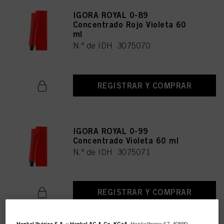
IGORA ROYAL 0-89
Concentrado Rojo Violeta 60
ml
N.º de IDH 3075070
REGISTRAR Y COMPRAR
IGORA ROYAL 0-99
Concentrado Violeta 60 ml
N.º de IDH 3075071
REGISTRAR Y COMPRAR
Henkel Ibérica S.A.
y
Henkel AG & Co. KGaA,
Henkeltrasse 67, 40589