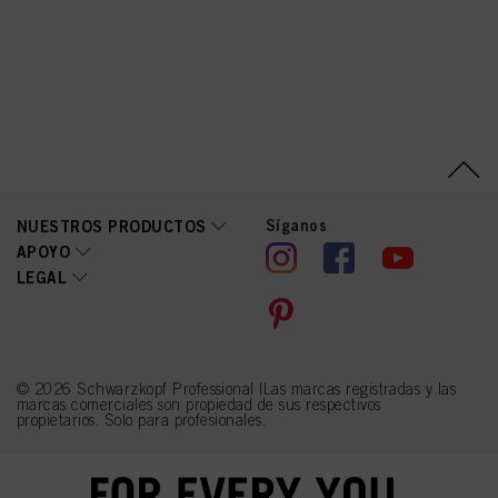
Sodium Cetearyl Sulfate,
Oleic Acid, Glycerin,
Parfum (Fragrance),
Sodium Sulfite,
Ammonium Hydroxide,
Carbomer, Tetrasodium
EDTA, Polyquaternium-39,
Potassium Hydroxide,
Ascorbic Acid,
Tetramethyl
Acetyloctahydronaphthale
nes, Sodium Sulfate,
Linoleamidopropyl PG-
Síganos
NUESTROS PRODUCTOS
Dimonium Chloride
APOYO
Phosphate, Propylene
LEGAL
Glycol, Linalyl Acetate,
Benzoic Acid, Linalool,
Sodium Benzoate,
Moringa Oleifera Seed
Extract (Moringa
Pterygosperma Seed
Extract), Chlorphenesin,
© 2026 Schwarzkopf Professional |Las marcas registradas y las
Methylparaben,
marcas comerciales son propiedad de sus respectivos
Ethylparaben, CI 77891
propietarios. Solo para profesionales.
(Titanium Dioxide)