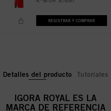
N.º de IDH 3075067
REGISTRAR Y COMPRAR
current tab:
current tab:
Detalles del producto
Tutoriales
IGORA ROYAL ES LA
MARCA DE REFERENCIA