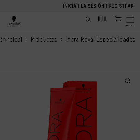
text.skipToContent
text.skipToNavigation
INICIAR LA SESIÓN
|
REGISTRAR
MENÚ
principal
Productos
Igora Royal Especialidades
current page