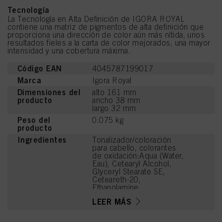
Tecnología
La Tecnología en Alta Definición de IGORA ROYAL
contiene una matriz de pigmentos de alta definición que
proporciona una dirección de color aún más nítida, unos
resultados fieles a la carta de color mejorados, una mayor
intensidad y una cobertura máxima.
Código EAN
4045787199017
Marca
Igora Royal
Dimensiones del
alto 161 mm
producto
ancho 38 mm
largo 32 mm
Peso del
0.075 kg
producto
Ingredientes
Tonalizador/coloración
para cabello, colorantes
de oxidación:Aqua (Water,
Eau), Cetearyl Alcohol,
Glyceryl Stearate SE,
Ceteareth-20,
Ethanolamine,
Octyldodecanol, Sodium
LEER MÁS
Laureth Sulfate, Toluene-
2,5-Diamine Sulfate, 4-
Amino-2-Hydroxytoluene,