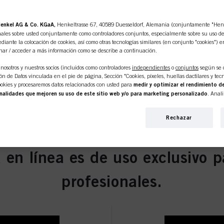
enkel AG & Co. KGaA,
Henkeltrasse 67, 40589 Duesseldorf, Alemania (conjuntamente "Henke
ales sobre usted conjuntamente como controladores conjuntos, especialmente sobre su uso de e
diante la colocación de cookies, así como otras tecnologías similares (en conjunto "cookies") e
nar / acceder a más información como se describe a continuación.
aro Natural 60ml
nosotros y nuestros socios (incluidos como controladores
independientes
o
conjuntos
según se 
n de Datos vinculada en el pie de página, Sección "Cookies, píxeles, huellas dactilares y tecn
okies y procesaremos datos relacionados con usted para
medir y optimizar el rendimiento de
nalidades que mejoren su uso de este sitio web y/o para marketing personalizado
. Anal
 interacciones comerciales con nosotros (respectivamente de la empresa para la que trabaja) y, 
 Medio Beige Humo 60ml
s de nuestros productos en sitios web de terceros, mantendremos nuestra información sobre e
Rechazar
iduales sobre usted que podrán enriquecerse con datos obtenidos de terceros y otros sitios web.
personalizado, en particular para mostrarle anuncios que puedan interesarle (basados, por e
itio web y en otros medios (de terceros) a través de los dispositivos asignados a usted o a su fam
s campañas publicitarias.
 en línea es de uso exclusivo p
ormación sobre el tratamiento de sus datos en nuestra Declaración de Protección de Datos e
scuro Natural 60ml
s, píxeles, huellas dactilares y tecnologías similares"). Puede retirar su consentimiento en 
profesionales.
esactivando las cookies en nuestro sitio web en "Configuración de cookies" vinculado en el pi
pecto a las cookies utilizadas en este sitio web, especialmente su período de almacenamiento
okie disponible haciendo clic en "ajustar" a continuación".
r" puede encontrar más información sobre el tratamiento de sus datos / el uso de cookies y p
s anteriormente. Al hacer clic en "Aceptar todo", usted acepta el uso de cookies, así como e