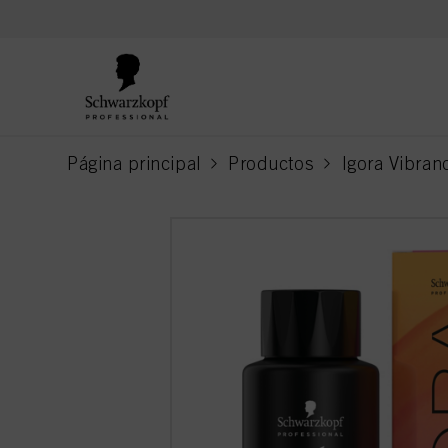
text.skipToContent
text.skipToNavigation
Página principal
Productos
Igora Vibran
current page