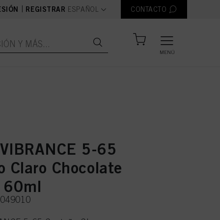
text.language
|
ESIÓN
REGISTRAR
ESPAÑOL
CONTACTO
MENÚ
 VIBRANCE 5-65
o Claro Chocolate
 60ml
3049010