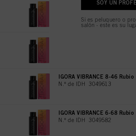
SOY UN PROF
IGORA VIBRANCE 7-65 Rubio 
personales para todos l
necesarias para proporc
N.º de IDH 3049597
Si es peluquero o pro
salón - este es su lug
IGORA VIBRANCE 9-12 Rubio 
N.º de IDH 3049605
IGORA VIBRANCE 8-46 Rubio 
N.º de IDH 3049613
IGORA VIBRANCE 6-68 Rubio 
N.º de IDH 3049582