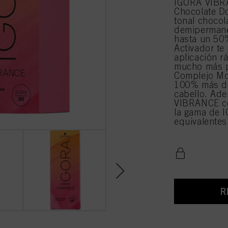
IGORA VIBRA
Chocolate Do
tonal chocol
demipermane
hasta un 50%
Activador te
aplicación r
mucho más pr
Complejo Moi
100% más de
cabello. Ad
VIBRANCE co
la gama de 
equivalentes 
R