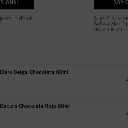
ESIONAL
SOY 
Medio Chocolate Dorado 60ml
os fines antes mencionados. Si hace clic en "Rechazar", soólo se utilizarán las cookies qu
ionarle este sitio web .
pietario de un
Si está busca
ar.
Schwarzkopf p
haga clic en e
Muy Claro Ceniza Humo 60ml
Claro Beige Chocolate 60ml
Oscuro Chocolate Rojo 60ml