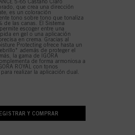
NCE 5-65 Castaño Claro
rado, que crea una dirección
ate, es un coloración
nte tono sobre tono que tonaliza
 de las canas. El Sistema
 permite escoger entre una
ápida en gel o una aplicación
ecisa en crema. Gracias al
sture Protecting ofrece hasta un
brillo* además de proteger el
emás, la gama de IGORA
mplementa de forma armoniosa a
IGORA ROYAL con tonos
para realizar la aplicación dual.
EGISTRAR Y COMPRAR