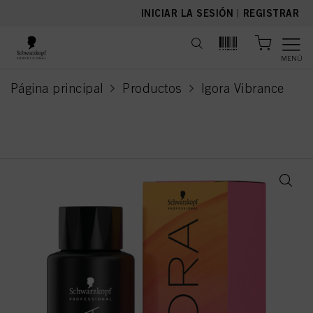
text.skipToContent
text.skipToNavigation
INICIAR LA SESIÓN
|
REGISTRAR
MENÚ
Página principal
Productos
Igora Vibrance
current page