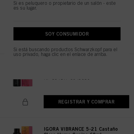
IGORA VIBRANCE 6-99 Rubio
Si es peluquero o propietario de un salón - este
Oscuro Violeta Intenso 60ml
es su lugar.
N.º de IDH 3049585
SOY CONSUMIDOR
REGISTRAR Y COMPRAR
Si está buscando productos Schwarzkopf para el
uso privado, haga clic en el enlace de arriba.
IGORA VIBRANCE 6-6 Rubio
Oscuro Chocolate 60ml
N.º de IDH 3049580
REGISTRAR Y COMPRAR
IGORA VIBRANCE 5-21 Castaño