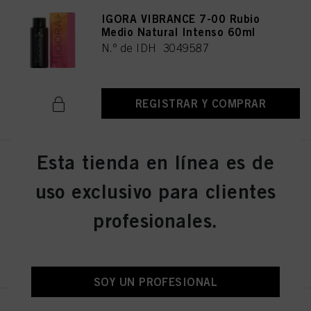
IGORA VIBRANCE 7-00 Rubio
Medio Natural Intenso 60ml
N.º de IDH 3049587
REGISTRAR Y COMPRAR
Esta tienda en línea es de
IGORA VIBRANCE 6-12 Rubio
Oscuro Ceniza Humo 60ml
uso exclusivo para clientes
N.º de IDH 3049018
profesionales.
REGISTRAR Y COMPRAR
SOY UN PROFESIONAL