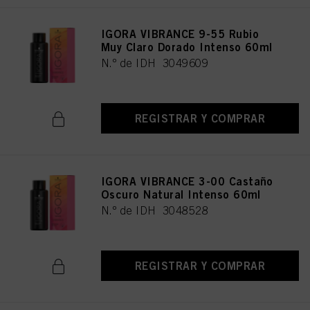
los fines mencionados anteriormente. Al hacer clic en "Aceptar todo", usted
acepta el uso de cookies, así como el tratamiento de sus datos personales
para todos los fines antes mencionados. Si hace clic en "Rechazar", soólo se
IGORA VIBRANCE 9-55 Rubio
utilizarán las cookies que sean técnicamente necesarias para proporcionarle
Muy Claro Dorado Intenso 60ml
este sitio web .
N.º de IDH 3049609
REGISTRAR Y COMPRAR
IGORA VIBRANCE 3-00 Castaño
Oscuro Natural Intenso 60ml
N.º de IDH 3048528
REGISTRAR Y COMPRAR