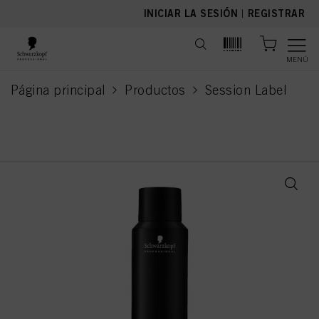
text.skipToContent
text.skipToNavigation
INICIAR LA SESIÓN
|
REGISTRAR
MENÚ
Página principal
Productos
Session Label
current page