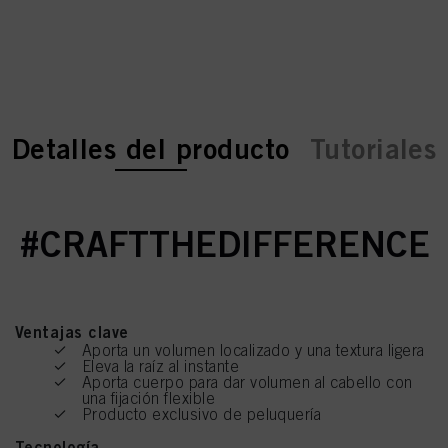
current tab:
current tab:
Detalles del producto
Tutoriales
#CRAFTTHEDIFFERENCE
Ventajas clave
Aporta un volumen localizado y una textura ligera
Eleva la raíz al instante
Aporta cuerpo para dar volumen al cabello con
una fijación flexible
Producto exclusivo de peluquería
Tecnología