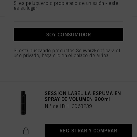
REGISTRAR Y COMPRAR
Si es peluquero o propietario de un salón - este
es su lugar.
SESSION LABEL LA GELATINA
150ml
SOY CONSUMIDOR
N.º de IDH 3063250
Si está buscando productos Schwarzkopf para el
uso privado, haga clic en el enlace de arriba.
REGISTRAR Y COMPRAR
SESSION LABEL LA ESPUMA EN
SPRAY DE VOLUMEN 200ml
N.º de IDH 3063239
REGISTRAR Y COMPRAR