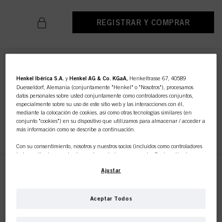
REGISTRAR Y COMPRAR
SESSION LABEL LA PASTA
MATE 65ml
Henkel Ibérica S.A.
y
Henkel AG & Co. KGaA,
Henkeltrasse 67, 40589
Duesseldorf, Alemania (conjuntamente "Henkel" o "Nosotros"), procesamos
N.º de IDH 3063245
datos personales sobre usted conjuntamente como controladores conjuntos,
especialmente sobre su uso de este sitio web y las interacciones con él,
mediante la colocación de cookies, así como otras tecnologías similares (en
conjunto "cookies") en su dispositivo que utilizamos para almacenar / acceder a
REGISTRAR Y COMPRAR
más información como se describe a continuación.
Con su consentimiento, nosotros y nuestros socios (incluidos como controladores
independientes
o
conjuntos
según se designa en nuestra Declaración de
Protección de Datos vinculada en el pie de página, Sección "Cookies, píxeles,
Ajustar
huellas dactilares y tecnologías similares") también utilizaremos cookies y
SESSION LABEL EL SPRAY DE
procesaremos datos relacionados con usted para
medir y optimizar el
SECADO 200ml
rendimiento de este sitio web, para proporcionarle funcionalidades que
N.º de IDH 3063225
mejoren su uso de este sitio web y/o para marketing personalizado
.
Aceptar Todos
Analizaremos su uso de este sitio web, así como sus interacciones comerciales
con nosotros (respectivamente de la empresa para la que trabaja) y, sobre esa