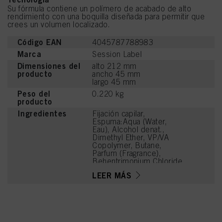
Su fórmula contiene un polímero de acabado de alto
rendimiento con una boquilla diseñada para permitir que
crees un volumen localizado.
Código EAN
4045787788983
Marca
Session Label
Dimensiones del
alto 212 mm
producto
ancho 45 mm
largo 45 mm
Peso del
0.220 kg
producto
Ingredientes
Fijación capilar,
Espuma:Aqua (Water,
Eau), Alcohol denat.,
Dimethyl Ether, VP/VA
Copolymer, Butane,
Parfum (Fragrance),
Behentrimonium Chloride,
Isopropyl Alcohol,
LEER MÁS
Linalool, Hexyl Cinnamal,
Alpha-Isomethyl Ionone,
Citronellol, Benzyl
Alcohol, Methyl Benzoate