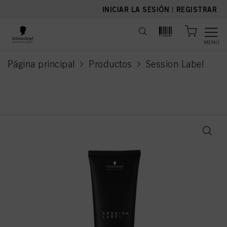
text.skipToContent
text.skipToNavigation
INICIAR LA SESIÓN
|
REGISTRAR
MENÚ
Página principal
Productos
Session Label
current page