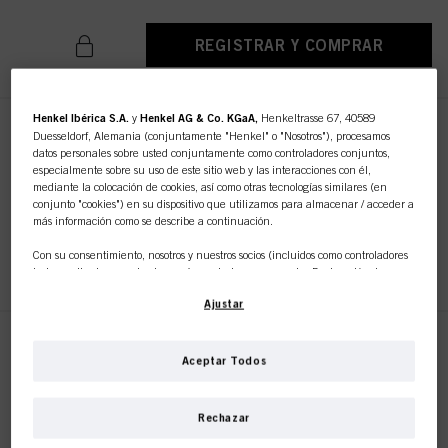
REGISTRAR Y COMPRAR
Henkel Ibérica S.A.
y
Henkel AG & Co. KGaA,
Henkeltrasse 67, 40589
SESSION LABEL LA PASTA
Duesseldorf, Alemania (conjuntamente "Henkel" o "Nosotros"), procesamos
MATE 65ml
datos personales sobre usted conjuntamente como controladores conjuntos,
especialmente sobre su uso de este sitio web y las interacciones con él,
N.º de IDH 3063245
mediante la colocación de cookies, así como otras tecnologías similares (en
conjunto "cookies") en su dispositivo que utilizamos para almacenar / acceder a
más información como se describe a continuación.
Con su consentimiento, nosotros y nuestros socios (incluidos como controladores
REGISTRAR Y COMPRAR
independientes
o
conjuntos
según se designa en nuestra Declaración de
Protección de Datos vinculada en el pie de página, Sección "Cookies, píxeles,
Ajustar
huellas dactilares y tecnologías similares") también utilizaremos cookies y
procesaremos datos relacionados con usted para
medir y optimizar el
rendimiento de este sitio web, para proporcionarle funcionalidades que
SESSION LABEL EL SPRAY DE
mejoren su uso de este sitio web y/o para marketing personalizado
.
Aceptar Todos
SECADO 200ml
Analizaremos su uso de este sitio web, así como sus interacciones comerciales
N.º de IDH 3063225
con nosotros (respectivamente de la empresa para la que trabaja) y, sobre esa
base, rastrearemos sus compras de nuestros productos en sitios web de terceros,
Rechazar
mantendremos nuestra información sobre entidades comerciales y crearemos
perfiles individuales sobre usted que podrán enriquecerse con datos obtenidos