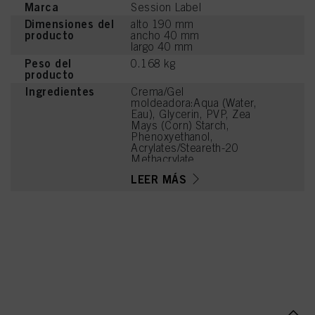
Marca
Session Label
Dimensiones del
alto 190 mm
producto
ancho 40 mm
largo 40 mm
Peso del
0.168 kg
producto
Ingredientes
Crema/Gel
moldeadora:Aqua (Water,
Eau), Glycerin, PVP, Zea
Mays (Corn) Starch,
Phenoxyethanol,
Acrylates/Steareth-20
Methacrylate
Crosspolymer, PEG-40
LEER MÁS
Hydrogenated Castor Oil,
Aminomethyl Propanol,
Parfum (Fragrance),
Panthenol,
Ethylhexylglycerin,
Linalool, Hexyl Cinnamal,
Tetramethyl
Acetyloctahydronaphthale
nes, Sodium Benzoate,
Linalyl Acetate, Alpha-
Isomethyl Ionone,
Citronellol, Benzyl