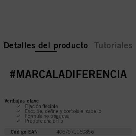
current tab:
current tab:
Detalles del producto
Tutoriales
#MARCALADIFERENCIA
Ventajas clave
Fijación flexible
Esculpe, define y contola el cabello
Fórmula no pegajosa
Proporciona brillo
Código EAN
4067971160856