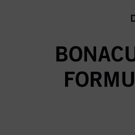
c
c
D
BONACU
FORMU