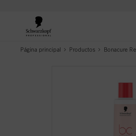
text.skipToContent
text.skipToNavigation
Página principal
Productos
Bonacure Re
current page