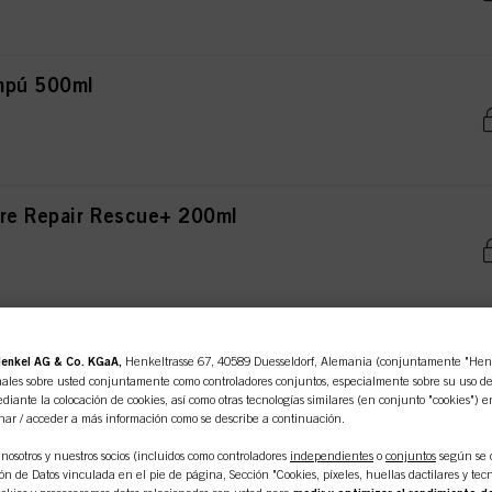
mpú 500ml
re Repair Rescue+ 200ml
cue+ 250ml
enkel AG & Co. KGaA,
Henkeltrasse 67, 40589 Duesseldorf, Alemania (conjuntamente "Henke
ales sobre usted conjuntamente como controladores conjuntos, especialmente sobre su uso de e
diante la colocación de cookies, así como otras tecnologías similares (en conjunto "cookies") e
nar / acceder a más información como se describe a continuación.
nosotros y nuestros socios (incluidos como controladores
independientes
o
conjuntos
según se 
Rescue+ 12ml x 12ml
n de Datos vinculada en el pie de página, Sección "Cookies, píxeles, huellas dactilares y tecn