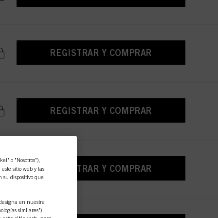
REGISTRAR Y COMPRAR
REGISTRAR Y COMPRAR
l" o "Nosotros"),
REGISTRAR Y COMPRAR
ste sitio web y las
n su dispositivo que
designa en nuestra
ologías similares")