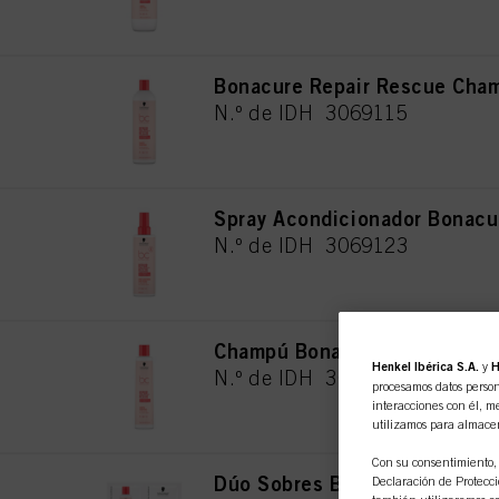
Bonacure Repair Rescue Cha
N.º de IDH 3069115
Spray Acondicionador Bonacu
N.º de IDH 3069123
Champú Bonacure Repair Res
Henkel Ibérica S.A.
y
H
N.º de IDH 3069116
procesamos datos person
interacciones con él, me
utilizamos para almace
Con su consentimiento, 
Dúo Sobres Bonacure Repair 
Declaración de Protecció