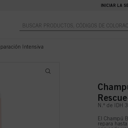
INICIAR LA S
paración Intensiva
Champú
Rescu
N.º de IDH 
El Champú B
repara hasta