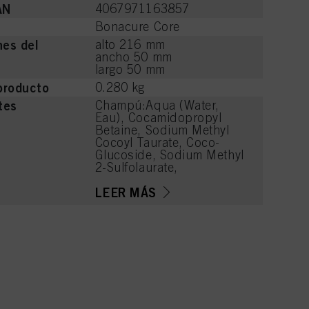
AN
4067971163857
Bonacure Core
es del
alto 216 mm
ancho 50 mm
largo 50 mm
producto
0.280 kg
tes
Champú:Aqua (Water,
Eau), Cocamidopropyl
Betaine, Sodium Methyl
Cocoyl Taurate, Coco-
Glucoside, Sodium Methyl
2-Sulfolaurate,
Polyepsilon-Lysine,
Hydroxypropylammonium
LEER MÁS
Gluconate,
Hydroxypropylgluconamid
e, Soy Amino Acids, Wheat
Amino Acids, Serine,
Threonine, Arginine HCl,
Parfum (Fragrance),
Sodium Chloride, Citric
Acid, Caprylyl/Capryl
Glucoside, Sodium