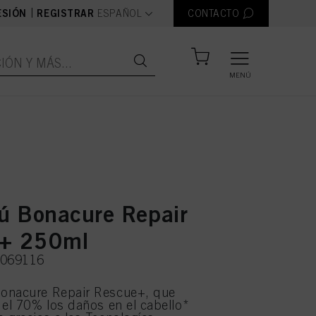
text.language
|
ESIÓN
REGISTRAR
ESPAÑOL
CONTACTO
MENÚ
 Bonacure Repair
e+ 250ml
3069116
onacure Repair Rescue+, que
 el 70% los daños en el cabello*