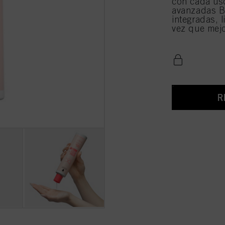
con cada uso
avanzadas B
integradas, 
vez que mejor
R