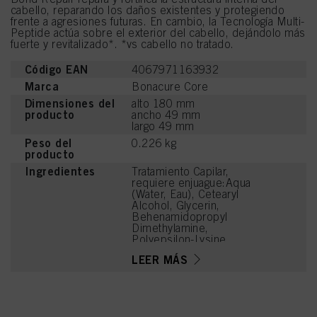
cabello, reparando los daños existentes y protegiendo
frente a agresiones futuras. En cambio, la Tecnología Multi-
Peptide actúa sobre el exterior del cabello, dejándolo más
fuerte y revitalizado*. *vs cabello no tratado.
Código EAN
4067971163932
Marca
Bonacure Core
Dimensiones del
alto 180 mm
producto
ancho 49 mm
largo 49 mm
Peso del
0.226 kg
producto
Ingredientes
Tratamiento Capilar,
requiere enjuague:Aqua
(Water, Eau), Cetearyl
Alcohol, Glycerin,
Behenamidopropyl
Dimethylamine,
Polyepsilon-Lysine,
Hydroxypropylammonium
LEER MÁS
Gluconate,
Hydroxypropylgluconamid
e, Soy Amino Acids,
Wheat Amino Acids,
Serine, Threonine,