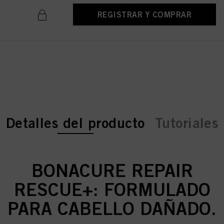
REGISTRAR Y COMPRAR
current tab:
current tab:
Detalles del producto
Tutoriales
BONACURE REPAIR
RESCUE+: FORMULADO
PARA CABELLO DAÑADO.