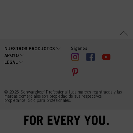
Arginine HCl, Dicaprylyl
Carbonate,
Phenoxyethanol, Parfum
(Fragrance), Isopropyl
Myristate,
Behentrimonium Chloride,
Distearoylethyl
Hydroxyethylmonium
Methosulfate, Citric Acid,
Butyrospermum Parkii
(Shea) Butter, Isopropyl
Síganos
NUESTROS PRODUCTOS
Alcohol,
APOYO
Ethylhexylglycerin,
LEGAL
Ceteareth-20, Tetramethyl
Acetyloctahydronaphthale
nes, Citrus Aurantium Peel
Oil, Limonene, Geraniol,
Benzyl Alcohol, Sodium
Benzoate, Potassium
Sorbate
© 2026 Schwarzkopf Professional |Las marcas registradas y las
marcas comerciales son propiedad de sus respectivos
propietarios. Solo para profesionales.