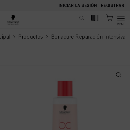
text.skipToContent
text.skipToNavigation
INICIAR LA SESIÓN
|
REGISTRAR
MENÚ
cipal
Productos
Bonacure Reparación Intensiva
current page