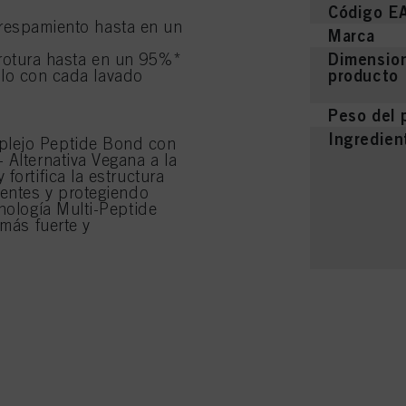
Código E
crespamiento hasta en un
Marca
Dimension
 rotura hasta en un 95%*
producto
llo con cada lavado
Peso del 
Ingredien
plejo Peptide Bond con
 Alternativa Vegana a la
fortifica la estructura
tentes y protegiendo
nología Multi-Peptide
 más fuerte y