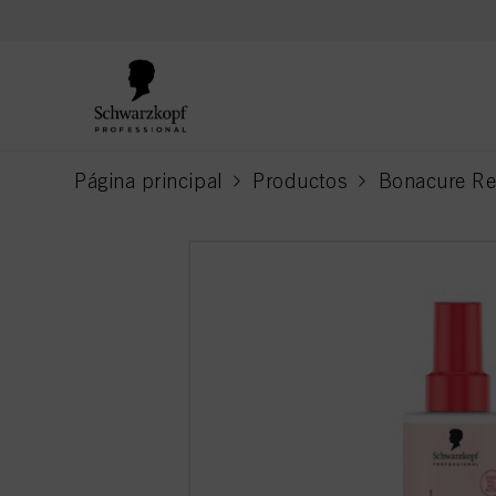
text.skipToContent
text.skipToNavigation
Página principal
Productos
Bonacure Re
current page