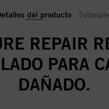
urrent tab:
urrent tab:
etalles del producto
Tutorial
RE REPAIR R
LADO PARA C
DAÑADO.