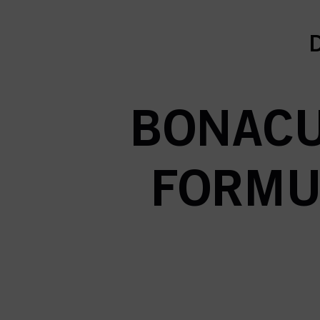
c
c
D
BONACU
FORMU