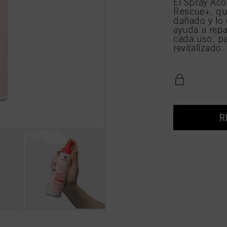
El Spray Ac
Rescue+, que
dañado y lo 
ayuda a repa
cada uso, pa
revitalizado.
R