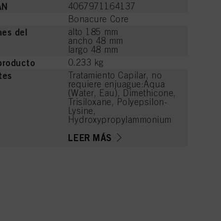
AN
4067971164137
Bonacure Core
es del
alto 185 mm
ancho 48 mm
largo 48 mm
producto
0.233 kg
tes
Tratamiento Capilar, no
requiere enjuague:Aqua
(Water, Eau), Dimethicone,
Trisiloxane, Polyepsilon-
Lysine,
Hydroxypropylammonium
Gluconate,
Hydroxypropylgluconamid
LEER MÁS
e, Soy Amino Acids, Wheat
Amino Acids, Serine,
Threonine, Arginine HCl,
Phenyl Trimethicone,
Dimethiconol, Parfum
(Fragrance), Cetyl
PEG/PPG-10/1
Dimethicone,
Polyquaternium-16,