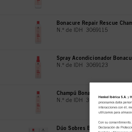
Bonacure Repair Rescue Cha
N.º de IDH 3069115
Spray Acondicionador Bonacu
N.º de IDH 3069123
Champú Bonacure Repair Res
Henkel Ibérica S.A.
y
H
N.º de IDH 3069116
procesamos datos person
interacciones con él, me
utilizamos para almace
Con su consentimiento, 
Dúo Sobres Bonacure Repair 
Declaración de Protecció