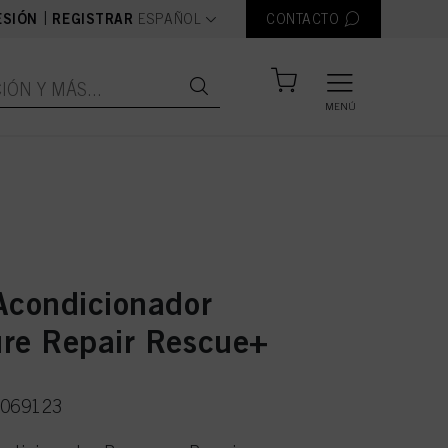
text.language
|
ESIÓN
REGISTRAR
ESPAÑOL
CONTACTO
MENÚ
Acondicionador
re Repair Rescue+
3069123