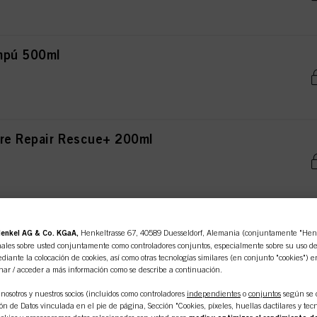
mpú 500ml
re Repair Rescue+ 200ml
cue+ 250ml
enkel AG & Co. KGaA,
Henkeltrasse 67, 40589 Duesseldorf, Alemania (conjuntamente "Henke
ales sobre usted conjuntamente como controladores conjuntos, especialmente sobre su uso de e
diante la colocación de cookies, así como otras tecnologías similares (en conjunto "cookies") e
nar / acceder a más información como se describe a continuación.
nosotros y nuestros socios (incluidos como controladores
independientes
o
conjuntos
según se 
Rescue+ 12ml x 12ml
n de Datos vinculada en el pie de página, Sección "Cookies, píxeles, huellas dactilares y tecn