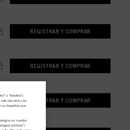
REGISTRAR Y COMPRAR
REGISTRAR Y COMPRAR
l" o "Nosotros"),
REGISTRAR Y COMPRAR
ste sitio web y las
n su dispositivo que
designa en nuestra
ologías similares")