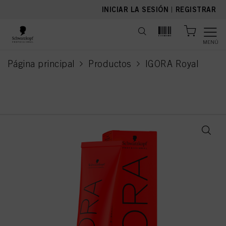
text.skipToContent
text.skipToNavigation
INICIAR LA SESIÓN
|
REGISTRAR
MENÚ
Página principal
Productos
IGORA Royal
current page