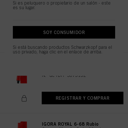
IGORA ROYAL 6-63 Rubio
Si es peluquero o propietario de un salón - este
es su lugar.
oscuro chocolate mate 60 ml
N.º de IDH 3075151
SOY CONSUMIDOR
REGISTRAR Y COMPRAR
Si está buscando productos Schwarzkopf para el
uso privado, haga clic en el enlace de arriba.
IGORA ROYAL 6-65 Rubio
Oscuro Marrón 60 ml
N.º de IDH 3075152
REGISTRAR Y COMPRAR
IGORA ROYAL 6-68 Rubio