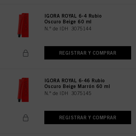
los fines mencionados anteriormente. Al hacer clic en "Aceptar todo", usted
acepta el uso de cookies, así como el tratamiento de sus datos personales
para todos los fines antes mencionados. Si hace clic en "Rechazar", soólo se
IGORA ROYAL 6-4 Rubio
utilizarán las cookies que sean técnicamente necesarias para proporcionarle
Oscuro Beige 60 ml
este sitio web .
N.º de IDH 3075144
REGISTRAR Y COMPRAR
IGORA ROYAL 6-46 Rubio
Oscuro Beige Marrón 60 ml
N.º de IDH 3075145
REGISTRAR Y COMPRAR