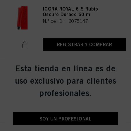
IGORA ROYAL 6-5 Rubio
Oscuro Dorado 60 ml
N.º de IDH 3075147
REGISTRAR Y COMPRAR
Esta tienda en línea es de
IGORA ROYAL 6-6 Rubio
Oscuro Marrón 60 ml
uso exclusivo para clientes
N.º de IDH 3075149
profesionales.
REGISTRAR Y COMPRAR
SOY UN PROFESIONAL