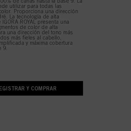
100% de canas hasta la base 9. La
de utilizar para todas las
color. Proporciona una dirección
ré. La tecnología de alta
de IGORA ROYAL presenta una
gmentos de color de alta
ara una dirección del tono más
ados más fieles al cabello,
mplificada y máxima cobertura
e 9.
EGISTRAR Y COMPRAR