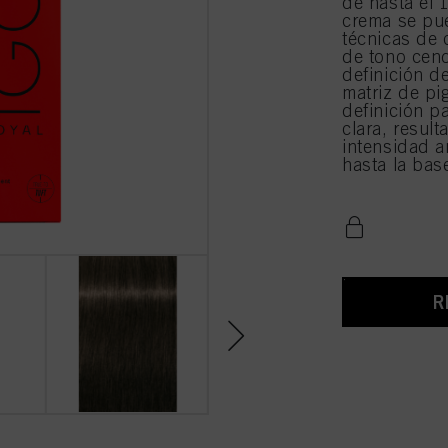
de hasta el 
crema se pue
técnicas de 
de tono cend
definición 
matriz de pi
definición p
clara, result
intensidad a
hasta la bas
R