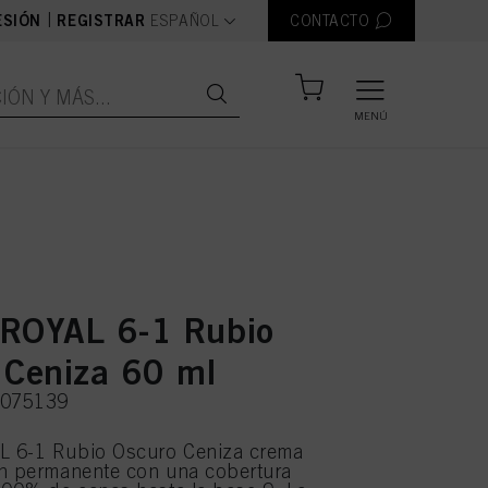
text.language
|
ESIÓN
REGISTRAR
ESPAÑOL
CONTACTO
MENÚ
ROYAL 6-1 Rubio
 Ceniza 60 ml
3075139
 6-1 Rubio Oscuro Ceniza crema
ón permanente con una cobertura