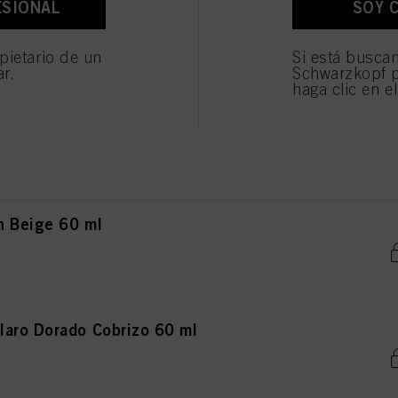
ESIONAL
SOY 
ro Ceniza 60 ml
os fines antes mencionados. Si hace clic en "Rechazar", soólo se utilizarán las cookies qu
ionarle este sitio web .
pietario de un
Si está busca
ar.
Schwarzkopf p
haga clic en e
aro Ceniza Marrón 60ml
n Beige 60 ml
aro Dorado Cobrizo 60 ml