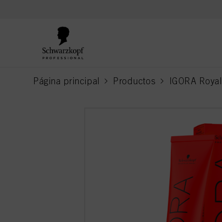
text.skipToContent
text.skipToNavigation
Página principal
Productos
IGORA Royal
current page