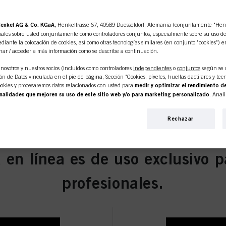
enkel AG & Co. KGaA,
Henkeltrasse 67, 40589 Duesseldorf, Alemania (conjuntamente "Henke
ales sobre usted conjuntamente como controladores conjuntos, especialmente sobre su uso de e
diante la colocación de cookies, así como otras tecnologías similares (en conjunto "cookies") e
nar / acceder a más información como se describe a continuación.
dio Violeta Intenso 60 ml
nosotros y nuestros socios (incluidos como controladores
independientes
o
conjuntos
según se 
n de Datos vinculada en el pie de página, Sección "Cookies, píxeles, huellas dactilares y tecn
okies y procesaremos datos relacionados con usted para
medir y optimizar el rendimiento de
nalidades que mejoren su uso de este sitio web y/o para marketing personalizado
. Anal
 interacciones comerciales con nosotros (respectivamente de la empresa para la que trabaja) y, 
ro Natural 60 ml
s de nuestros productos en sitios web de terceros, mantendremos nuestra información sobre e
Rechazar
iduales sobre usted que podrán enriquecerse con datos obtenidos de terceros y otros sitios web.
personalizado, en particular para mostrarle anuncios que puedan interesarle (basados, por e
itio web y en otros medios (de terceros) a través de los dispositivos asignados a usted o a su fam
s campañas publicitarias.
 en línea es de uso exclusivo p
ormación sobre el tratamiento de sus datos en nuestra Declaración de Protección de Datos e
aro Natural Intenso 60 ml
s, píxeles, huellas dactilares y tecnologías similares"). Puede retirar su consentimiento en 
profesionales.
esactivando las cookies en nuestro sitio web en "Configuración de cookies" vinculado en el pi
pecto a las cookies utilizadas en este sitio web, especialmente su período de almacenamiento
okie disponible haciendo clic en "ajustar" a continuación".
r" puede encontrar más información sobre el tratamiento de sus datos / el uso de cookies y p
s anteriormente. Al hacer clic en "Aceptar todo", usted acepta el uso de cookies, así como e