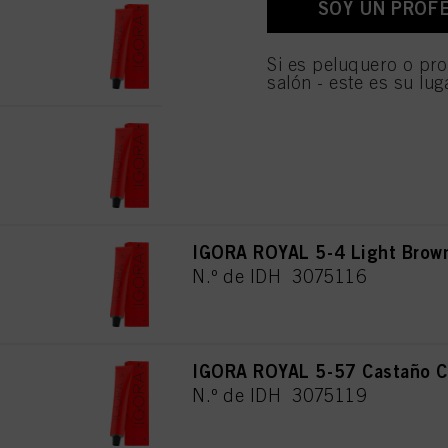
SOY UN PROF
IGORA ROYAL 5-1 Castaño Cla
personales para todos l
necesarias para proporc
N.º de IDH 3075112
Si es peluquero o pro
salón - este es su lug
IGORA ROYAL 5-16 Castaño Cl
N.º de IDH 3075114
IGORA ROYAL 5-4 Light Brow
N.º de IDH 3075116
IGORA ROYAL 5-57 Castaño Cl
N.º de IDH 3075119